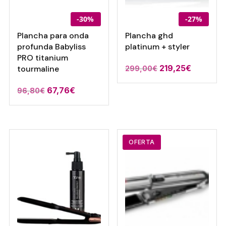
-30%
-27%
Plancha para onda
Plancha ghd
profunda Babyliss
platinum + styler
PRO titanium
El
El
219,25
€
tourmaline
299,00
€
precio
precio
El
El
67,76
€
96,80
€
original
actual
precio
precio
era:
es:
original
actual
299,00€.
219,25€.
era:
es:
96,80€.
67,76€.
OFERTA