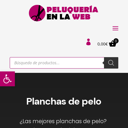
0

0,00
€
Búsqueda
de
productos
Abrir barra de herramientas
Planchas de pelo
¿Las mejores planchas de pelo?