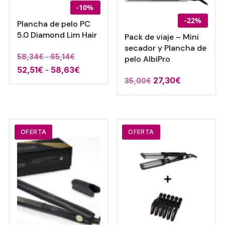
-10%
-22%
Plancha de pelo PC
5.0 Diamond Lim Hair
Pack de viaje – Mini
secador y Plancha de
Rango
58,34
€
-
65,14
€
pelo AlbiPro
Rango
52,51
€
-
58,63
de
€
El
El
27,30
€
35,00
€
de
precios:
precio
precio
precios:
desde
original
actual
desde
58,34€
era:
es:
52,51€
hasta
35,00€.
27,30€.
OFERTA
OFERTA
hasta
65,14€
58,63€