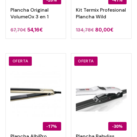
Plancha Original
Kit Termix Profesional
VolumeOx 3 en 1
Plancha Wild
El
El
El
El
54,16
€
80,00
€
67,70
€
134,78
€
precio
precio
precio
precio
original
actual
original
actual
era:
es:
era:
es:
67,70€.
54,16€.
134,78€.
80,00€.
OFERTA
OFERTA
-17%
-30%
Plancha AlbiPro
Plancha Babyliss