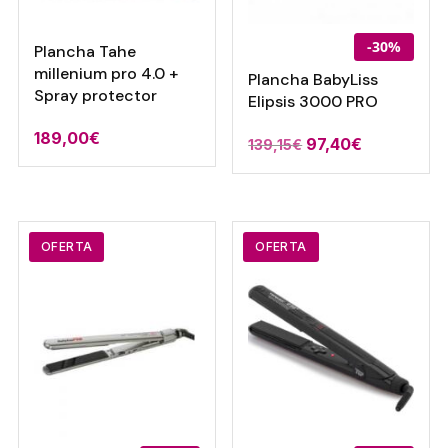
-30%
Plancha Tahe
millenium pro 4.0 +
Plancha BabyLiss
Spray protector
Elipsis 3000 PRO
189,00
€
El
El
97,40
€
139,15
€
precio
precio
original
actual
era:
es:
139,15€.
97,40€.
OFERTA
OFERTA