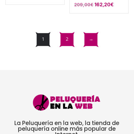
El
El
162,20
€
209,00
€
precio
precio
original
actual
era:
es:
209,00€.
162,20€
1
2
→
La Peluquería en la web, la tienda de
peluquería online más popular de