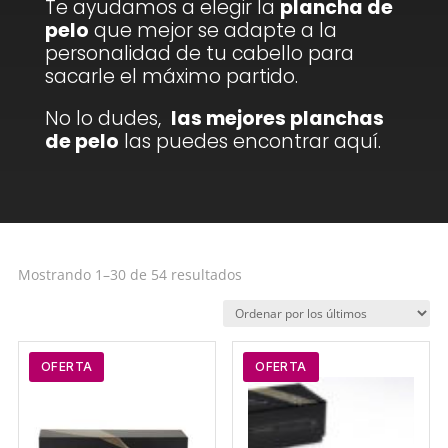
Te ayudamos a elegir la
plancha de
pelo
que mejor se adapte a la
personalidad de tu cabello para
sacarle el máximo partido.
No lo dudes,
las mejores planchas
de pelo
las puedes encontrar aquí.
Ordenado
Mostrando 1–30 de 54 resultados
por
los
últimos
OFERTA
OFERTA