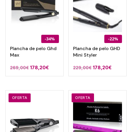
-34%
-22%
Plancha de pelo Ghd
Plancha de pelo GHD
Max
Mini Styler
El
El
El
El
178,20
€
178,20
€
269,00
€
229,00
€
precio
precio
precio
precio
original
actual
original
actual
era:
es:
era:
es:
269,00€.
178,20€.
229,00€.
178,20€.
OFERTA
OFERTA