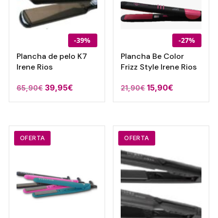
-39%
-27%
Plancha de pelo K7
Plancha Be Color
Irene Rios
Frizz Style Irene Rios
El
El
El
El
39,95
€
15,90
€
65,90
€
21,90
€
precio
precio
precio
precio
original
actual
original
actual
era:
es:
era:
es:
65,90€.
39,95€.
21,90€.
15,90€.
OFERTA
OFERTA