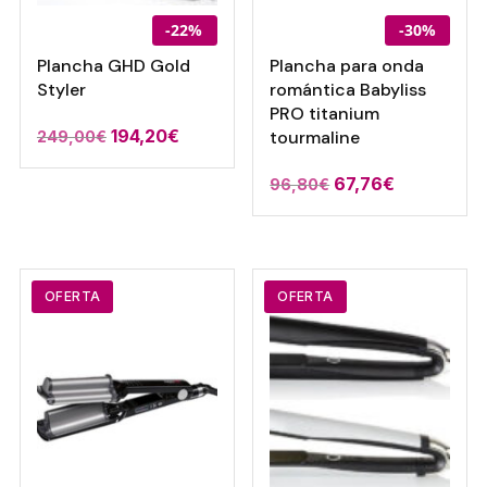
-22%
-30%
Plancha GHD Gold
Plancha para onda
Styler
romántica Babyliss
PRO titanium
El
El
194,20
€
tourmaline
249,00
€
precio
precio
El
El
67,76
€
96,80
€
original
actual
precio
precio
era:
es:
original
actual
249,00€.
194,20€.
era:
es:
96,80€.
67,76€.
OFERTA
OFERTA