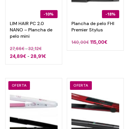
-10%
-18%
LIM HAIR PC 2.0
Plancha de pelo FHI
NANO – Plancha de
Premier Stylus
pelo mini
El
El
115,00
€
140,00
€
Rango
27,66
€
-
32,12
€
precio
precio
Rango
24,89
€
-
28,91
de
€
original
actual
de
precios:
era:
es:
precios:
desde
140,00€.
115,00€.
desde
27,66€
24,89€
hasta
OFERTA
OFERTA
hasta
32,12€
28,91€