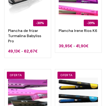
-30%
-39%
Plancha de frizar
Plancha Irene Rios K6
Turmalina Babyliss
Pro
Rango
39,95
€
-
41,90
€
Rango
49,13
€
-
62,67
€
de
de
precios:
precios:
desde
desde
39,95€
49,13€
OFERTA
OFERTA
hasta
hasta
41,90€
62,67€