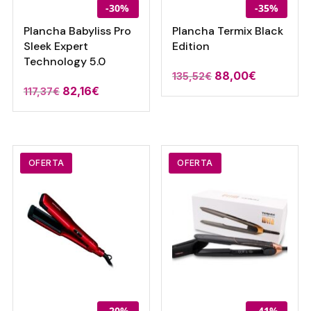
-30%
-35%
Plancha Babyliss Pro
Plancha Termix Black
Sleek Expert
Edition
Technology 5.0
El
El
88,00
€
135,52
€
El
El
82,16
€
117,37
€
precio
precio
precio
precio
original
actual
original
actual
era:
es:
era:
es:
135,52€.
88,00€.
117,37€.
82,16€.
OFERTA
OFERTA
-20%
-41%