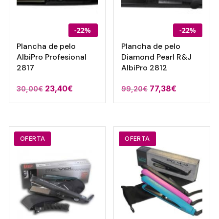
-22%
-22%
Plancha de pelo
Plancha de pelo
AlbiPro Profesional
Diamond Pearl R&J
2817
AlbiPro 2812
El
El
El
El
23,40
€
77,38
€
30,00
€
99,20
€
precio
precio
precio
precio
original
actual
original
actual
era:
es:
era:
es:
30,00€.
23,40€.
99,20€.
77,38€.
OFERTA
OFERTA