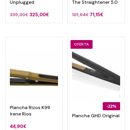
Unplugged
The Straightener 5.0
El
El
El
El
325,00
€
71,15
€
339,00
€
101,64
€
precio
precio
precio
precio
original
actual
original
actual
era:
es:
era:
es:
339,00€.
325,00€.
101,64€.
71,15€.
OFERTA
-22%
Plancha Rizos K99
Irene Rios
Plancha GHD Original
44,90
€