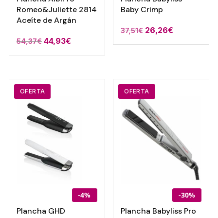
Romeo&Juliette 2814
Baby Crimp
Aceíte de Argán
El
El
26,26
€
37,51
€
El
El
44,93
€
54,37
€
precio
precio
precio
precio
original
actual
original
actual
era:
es:
era:
es:
37,51€.
26,26€.
54,37€.
44,93€.
OFERTA
OFERTA
-4%
-30%
Plancha GHD
Plancha Babyliss Pro