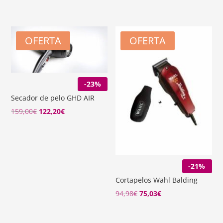
229,00€.
178,20€.
precio
precio
original
actual
era:
es:
OFERTA
OFERTA
269,00€.
178,20€.
-23%
Secador de pelo GHD AIR
El
El
159,00
€
122,20
€
precio
precio
original
actual
era:
es:
159,00€.
122,20€.
-21%
Cortapelos Wahl Balding
94,98
€
75,03
€