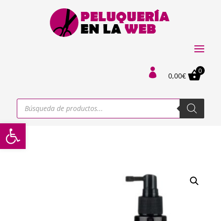
0

0,00
€
Búsqueda
de
productos
Abrir barra de herramientas