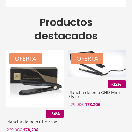
Productos
destacados
OFERTA
OFERTA
-22%
Plancha de pelo GHD Mini
Styler
El
El
229,00
€
178,20
€
precio
precio
-34%
original
actual
Plancha de pelo Ghd Max
era:
es:
El
El
269,00
€
178,20
€