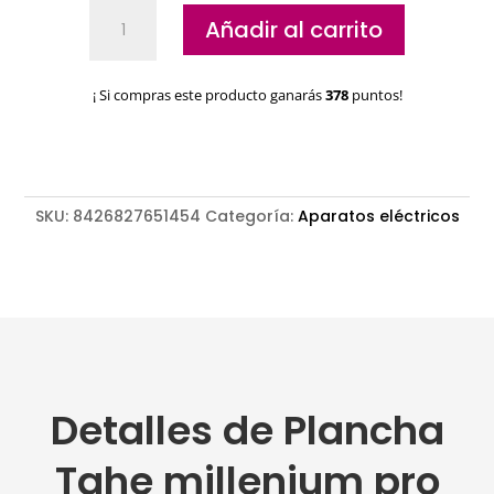
Plancha
Añadir al carrito
Tahe
millenium
pro
¡ Si compras este producto ganarás
378
puntos!
4.0
+
Spray
protector
cantidad
SKU:
8426827651454
Categoría:
Aparatos eléctricos
Detalles de Plancha
Tahe millenium pro