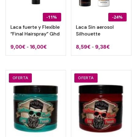
-11%
-24%
Laca fuerte y Flexíble
Laca Sin aerosol
“Final Hairspray” Ghd
Silhouette
Rango
Rango
9,00
€
-
16,00
€
8,59
€
-
9,38
€
de
de
precios:
precios:
desde
desde
9,00€
8,59€
OFERTA
OFERTA
hasta
hasta
16,00€
9,38€