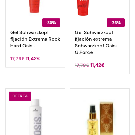
-36%
-36%
Gel Schwarzkopf
Gel Schwarzkopf
fijación Extrema Rock
fijación extrema
Hard Osis +
Schwarzkopf Osis+
G.Force
El
El
11,42
€
17,79
€
El
El
11,42
€
17,79
€
precio
precio
precio
precio
original
actual
original
actual
era:
es:
era:
es:
17,79€.
11,42€.
17,79€.
11,42€.
OFERTA