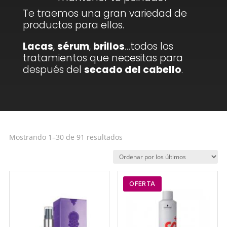
Te traemos una gran variedad de
productos para ellos.
Lacas
,
sérum
,
brillos
…todos los
tratamientos que necesitas para
después del
secado del cabello
.
Ordenado
Mostrando 1–30 de 91 resultados
por
los
últimos
OFERTA