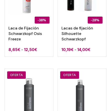
-38%
-28%
Laca de Fijación
Lacas de fijación
Schwarzkopf Osis
Silhouette
Freeze
Schwarzkopf
Rango
Rango
8,65
€
-
12,50
€
10,19
€
-
14,00
€
de
de
precios:
precios:
desde
desde
8,65€
10,19€
OFERTA
OFERTA
hasta
hasta
12,50€
14,00€