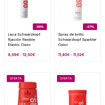
-50%
-47%
Laca Schwarzkopf
Spray de brillo
fijación flexible
Schwarzkopf Sparkler
Elastic Osis+
Osis+
Rango
Rango
8,59
€
-
12,50
€
11,40
€
-
11,52
€
de
de
precios:
precios:
desde
desde
8,59€
11,40€
OFERTA
OFERTA
hasta
hasta
12,50€
11,52€