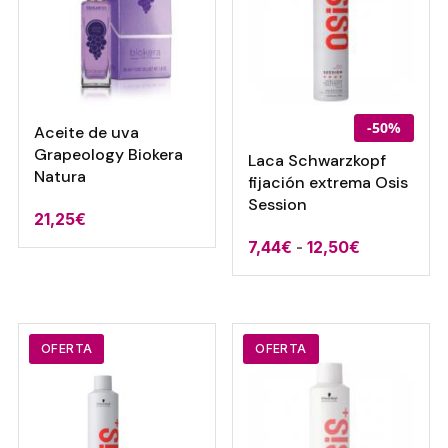
-50%
Aceite de uva
Grapeology Biokera
Laca Schwarzkopf
Natura
fijación extrema Osis
Session
21,25
€
Rango
7,44
€
-
12,50
€
de
precios:
desde
7,44€
OFERTA
OFERTA
hasta
12,50€