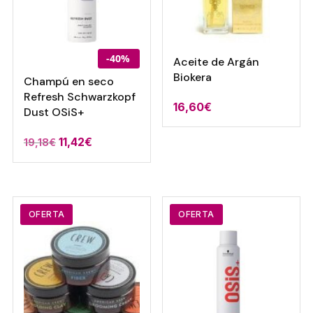
-40%
Aceite de Argán
Biokera
Champú en seco
Refresh Schwarzkopf
16,60
€
Dust OSiS+
El
El
11,42
€
19,18
€
precio
precio
original
actual
era:
es:
19,18€.
11,42€.
OFERTA
OFERTA