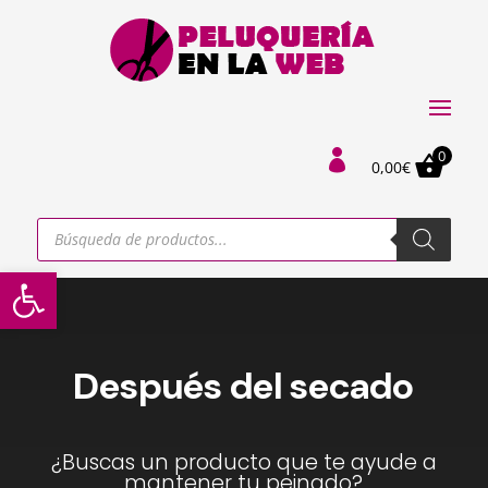
0

0,00
€
Búsqueda
de
productos
Abrir barra de herramientas
Después del secado
¿Buscas un producto que te ayude a
mantener tu peinado?