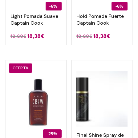
-6%
-6%
Light Pomada Suave
Hold Pomada Fuerte
Captain Cook
Captain Cook
El
El
El
El
18,38
€
18,38
€
19,60
€
19,60
€
precio
precio
precio
precio
original
actual
original
actual
era:
es:
era:
es:
19,60€.
18,38€.
19,60€.
18,38€.
OFERTA
-25%
Final Shine Spray de