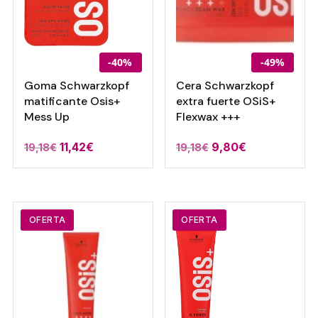
-40%
-49%
Goma Schwarzkopf
Cera Schwarzkopf
matificante Osis+
extra fuerte OSiS+
Mess Up
Flexwax +++
El
El
El
El
11,42
€
9,80
€
19,18
€
19,18
€
precio
precio
precio
precio
original
actual
original
actual
era:
es:
era:
es:
19,18€.
11,42€.
19,18€.
9,80€.
OFERTA
OFERTA