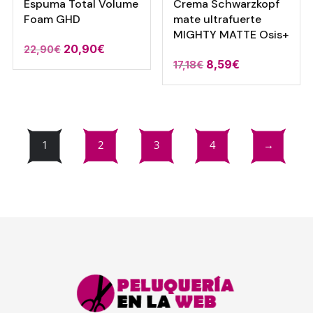
Espuma Total Volume
Crema Schwarzkopf
Foam GHD
mate ultrafuerte
MIGHTY MATTE Osis+
El
El
20,90
€
22,90
€
El
El
8,59
€
17,18
€
precio
precio
precio
precio
original
actual
original
actual
era:
es:
era:
es:
22,90€.
20,90€.
17,18€.
8,59€.
1
2
3
4
→