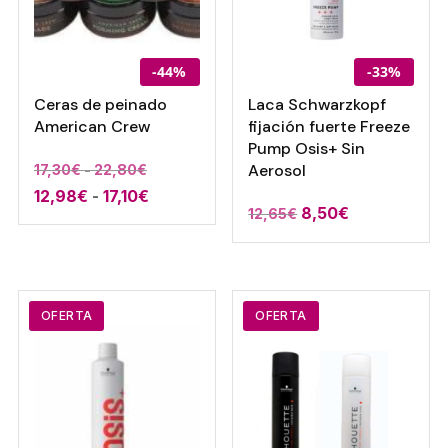
-44%
-33%
Ceras de peinado
Laca Schwarzkopf
American Crew
fijación fuerte Freeze
Pump Osis+ Sin
Rango
Aerosol
17,30
€
-
22,80
€
Rango
12,98
€
-
17,10
€
de
El
El
8,50
€
12,65
€
de
precios:
precio
precio
precios:
desde
original
actual
desde
17,30€
era:
es:
12,98€
hasta
12,65€.
8,50€.
OFERTA
OFERTA
hasta
22,80€
17,10€