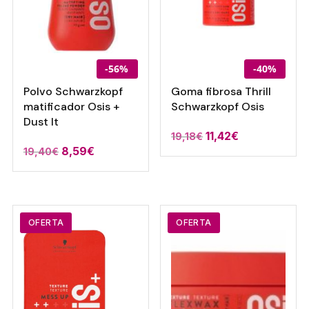
-56%
-40%
Polvo Schwarzkopf
Goma fibrosa Thrill
matificador Osis +
Schwarzkopf Osis
Dust It
El
El
11,42
€
19,18
€
El
El
8,59
€
19,40
€
precio
precio
precio
precio
original
actual
original
actual
era:
es:
era:
es:
19,18€.
11,42€.
19,40€.
8,59€.
OFERTA
OFERTA