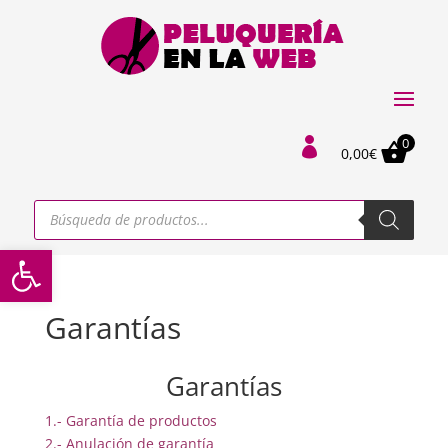
0

0,00
€
Búsqueda
de
productos
Abrir barra de herramientas
Garantías
Garantías
1.- Garantía de productos
2.- Anulación de garantía