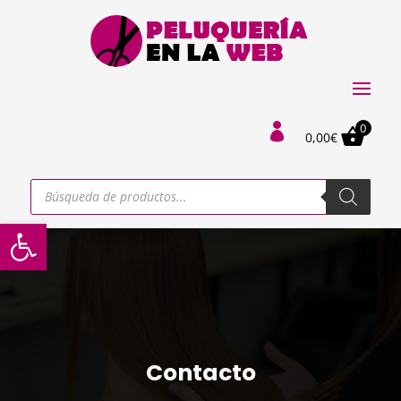
0

0,00
€
Búsqueda
de
productos
Abrir barra de herramientas
Contacto