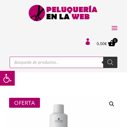
0

0,00
€
Búsqueda
de
productos
Abrir barra de herramientas
OFERTA