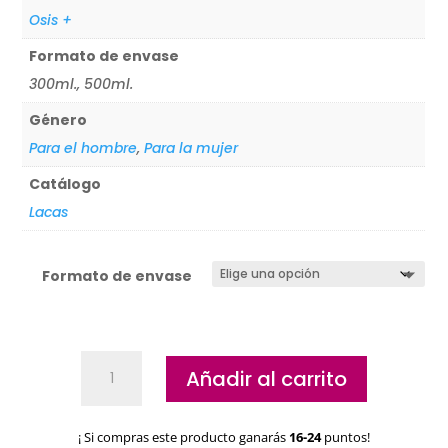
Osis +
Formato de envase
300ml., 500ml.
Género
Para el hombre
,
Para la mujer
Catálogo
Lacas
Formato de envase
Laca
Añadir al carrito
de
Fijación
Schwarzkopf
¡ Si compras este producto ganarás
16-24
puntos!