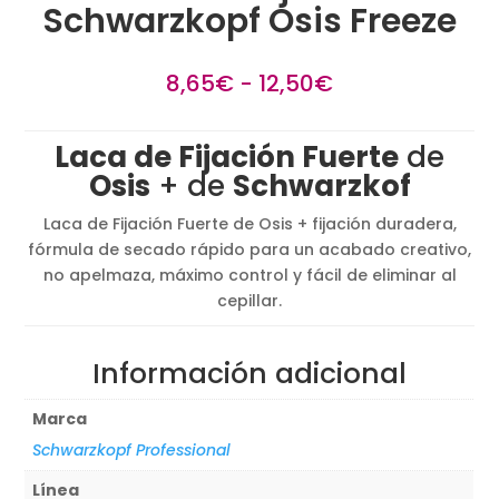
Schwarzkopf Osis Freeze
Rango
8,65
€
-
12,50
€
de
precios:
Laca de Fijación Fuerte
de
desde
Osis
+ de
Schwarzkof
8,65€
hasta
Laca de Fijación Fuerte de Osis + fijación duradera,
12,50€
fórmula de secado rápido para un acabado creativo,
no apelmaza, máximo control y fácil de eliminar al
cepillar.
Información adicional
Marca
Schwarzkopf Professional
Línea