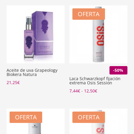
OFERTA
Aceite de uva Grapeology
-50%
Biokera Natura
Laca Schwarzkopf fijación
21,25
€
extrema Osis Session
Rango
7,44
€
-
12,50
€
de
precios:
desde
OFERTA
OFERTA
7,44€
hasta