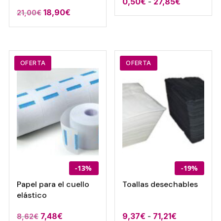
Rango
0,50
€
-
27,85
€
El
El
18,90
€
21,00
€
de
precio
precio
precios:
original
actual
desde
era:
es:
0,50€
21,00€.
18,90€.
OFERTA
OFERTA
hasta
27,85€
-13%
-19%
Papel para el cuello
Toallas desechables
elástico
El
El
Rango
7,48
€
9,37
€
-
71,21
€
8,62
€