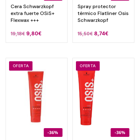
Cera Schwarzkopf
Spray protector
extra fuerte OSiS+
térmico Flatliner Osis
Flexwax +++
Schwarzkopf
El
El
El
El
9,80
€
8,74
€
19,18
€
15,50
€
precio
precio
precio
precio
original
actual
original
actual
era:
es:
era:
es:
19,18€.
9,80€.
15,50€.
8,74€.
OFERTA
OFERTA
-36%
-36%