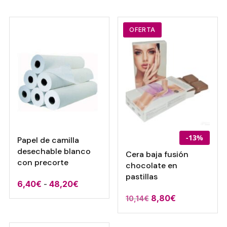
original
actual
era:
es:
7,05€.
6,10€.
OFERTA
-13%
Papel de camilla
desechable blanco
Cera baja fusión
con precorte
chocolate en
pastillas
Rango
6,40
€
-
48,20
€
de
El
El
8,80
€
10,14
€
precios:
precio
precio
desde
original
actual