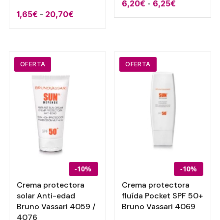
Rango
6,20
€
-
6,25
€
Rango
1,65
€
-
20,70
€
de
de
precios:
precios:
desde
desde
6,20€
1,65€
OFERTA
OFERTA
hasta
hasta
6,25€
20,70€
-10%
-10%
Crema protectora
Crema protectora
solar Anti-edad
fluída Pocket SPF 50+
Bruno Vassari 4059 /
Bruno Vassari 4069
4076