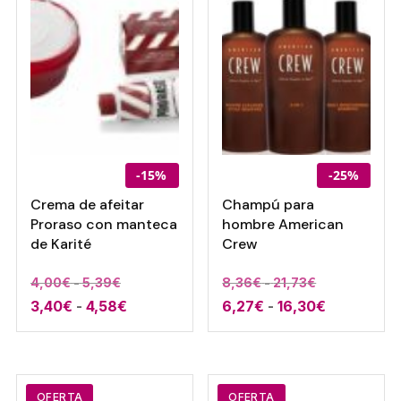
0,97€
hasta
103,00€
-15%
-25%
Crema de afeitar
Champú para
Proraso con manteca
hombre American
de Karité
Crew
Rango
Rango
4,00
€
-
5,39
€
8,36
€
-
21,73
€
Rango
Rango
3,40
€
-
4,58
€
de
6,27
€
-
16,30
de
€
de
de
precios:
precios:
precios:
precios:
desde
desde
desde
desde
4,00€
8,36€
3,40€
6,27€
hasta
hasta
OFERTA
OFERTA