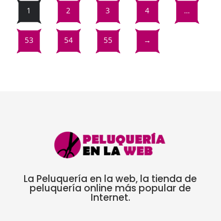
7,01€
hasta
hasta
22,80€
1
2
3
4
…
hasta
25,52€
17,10€
19,14€
53
54
55
→
La Peluquería en la web, la tienda de
peluquería online más popular de
Internet.