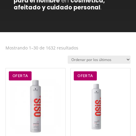
para el hombre
en
cosmética,
afeitado y cuidado personal
.
Ordenado
Mostrando 1–30 de 1632 resultados
por
los
últimos
OFERTA
OFERTA