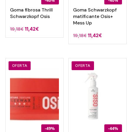
-40%
-40%
Goma fibrosa Thrill
Goma Schwarzkopf
Schwarzkopf Osis
matificante Osis+
Mess Up
El
El
11,42
€
19,18
€
El
El
11,42
€
19,18
€
precio
precio
precio
precio
original
actual
original
actual
era:
es:
era:
es:
19,18€.
11,42€.
19,18€.
11,42€.
OFERTA
OFERTA
-49%
-44%