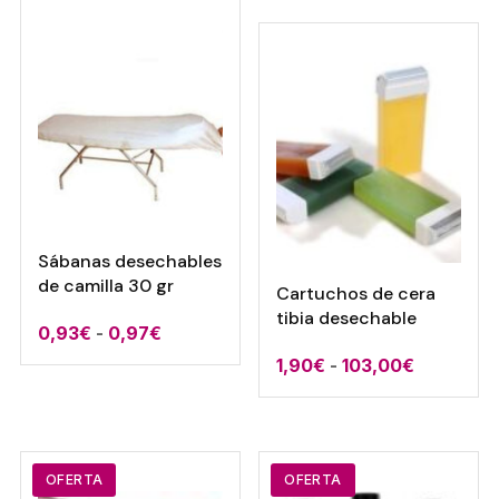
6,40€
era:
es:
hasta
10,14€.
8,80€.
48,20€
Sábanas desechables
de camilla 30 gr
Cartuchos de cera
tibia desechable
Rango
0,93
€
-
0,97
€
de
Rango
1,90
€
-
103,00
€
precios:
de
desde
precios:
0,93€
desde
hasta
1,90€
OFERTA
OFERTA