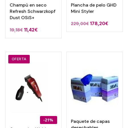
Champú en seco
Plancha de pelo GHD
Refresh Schwarzkopf
Mini Styler
Dust OSiS+
El
El
178,20
€
229,00
€
El
El
11,42
€
19,18
€
precio
precio
precio
precio
original
actual
original
actual
era:
es:
era:
es:
229,00€.
178,20€.
19,18€.
11,42€.
OFERTA
-21%
Paquete de capas
desechables