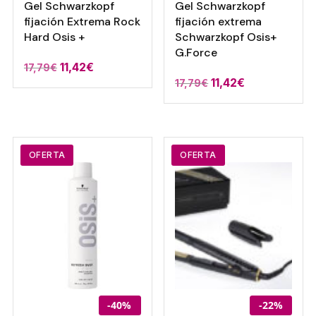
Gel Schwarzkopf
Gel Schwarzkopf
fijación Extrema Rock
fijación extrema
Hard Osis +
Schwarzkopf Osis+
G.Force
El
El
11,42
€
17,79
€
El
El
11,42
€
17,79
€
precio
precio
precio
precio
original
actual
original
actual
era:
es:
era:
es:
17,79€.
11,42€.
17,79€.
11,42€.
OFERTA
OFERTA
-40%
-22%