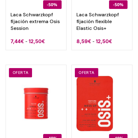
-50%
-50%
Laca Schwarzkopf
Laca Schwarzkopf
fijación extrema Osis
fijación flexible
Session
Elastic Osis+
Rango
Rango
7,44
€
-
12,50
€
8,59
€
-
12,50
€
de
de
precios:
precios:
desde
desde
7,44€
8,59€
OFERTA
OFERTA
hasta
hasta
12,50€
12,50€