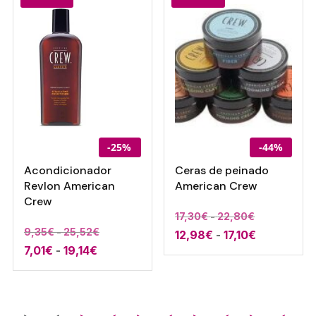
hasta
hasta
5,39€
21,73€
4,58€
16,30€
-25%
-44%
Acondicionador
Ceras de peinado
Revlon American
American Crew
Crew
Rango
17,30
€
-
22,80
€
Rango
9,35
€
-
25,52
€
Rango
12,98
€
-
17,10
€
de
Rango
7,01
€
-
19,14
€
de
de
precios:
de
precios:
precios:
desde
precios:
desde
desde
17,30€
desde
9,35€
12,98€
hasta