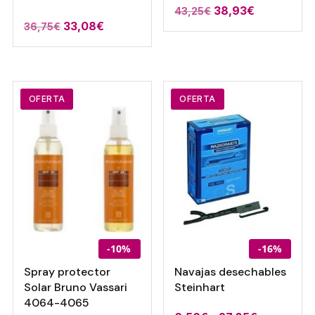
El
El
38,93
€
43,25
€
El
El
33,08
€
36,75
€
precio
precio
precio
precio
original
actual
original
actual
era:
es:
era:
es:
43,25€.
38,93€.
36,75€.
33,08€.
OFERTA
OFERTA
-10%
-16%
Spray protector
Navajas desechables
Solar Bruno Vassari
Steinhart
4064-4065