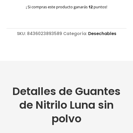
Luna
¡ Si compras este producto ganarás
12
puntos!
sin
polvo
cantidad
SKU:
8436023893589
Categoría:
Desechables
Detalles de Guantes
de Nitrilo Luna sin
polvo