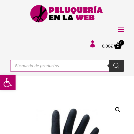
0

0,00
€
Búsqueda
de
productos
Abrir barra de herramientas