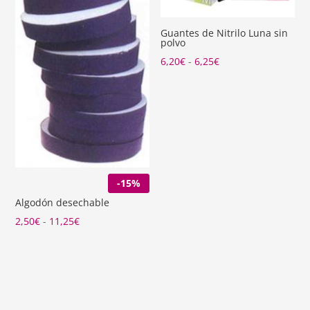
8,19€
Guantes de Nitrilo Luna sin
polvo
Rango
6,20
€
-
6,25
€
de
precios:
desde
6,20€
hasta
6,25€
-15%
Algodón desechable
Rango
2,50
€
-
11,25
€
de
precios:
desde
2,50€