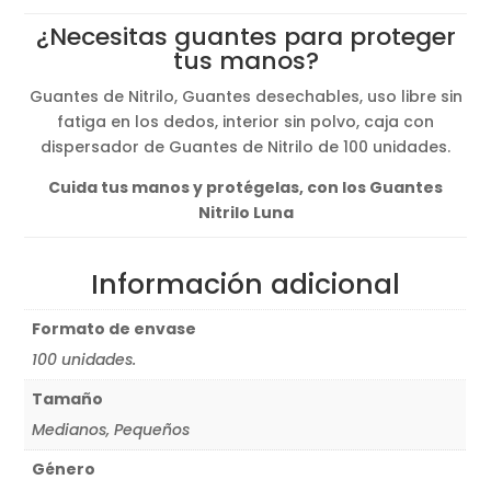
precios:
¿Necesitas guantes para proteger
desde
tus manos?
6,20€
hasta
Guantes de Nitrilo, Guantes desechables, uso libre sin
6,25€
fatiga en los dedos, interior sin polvo, caja con
dispersador de Guantes de Nitrilo de 100 unidades.
Cuida tus manos y protégelas, con los Guantes
Nitrilo Luna
Información adicional
Formato de envase
100 unidades.
Tamaño
Medianos, Pequeños
Género