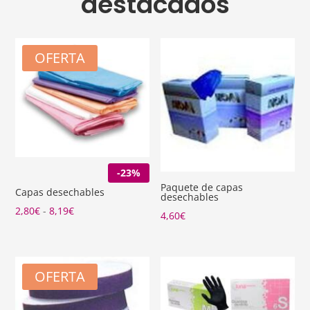
destacados
OFERTA
-23%
Paquete de capas
Capas desechables
desechables
Rango
2,80
€
-
8,19
€
4,60
€
de
precios:
desde
OFERTA
2,80€
hasta