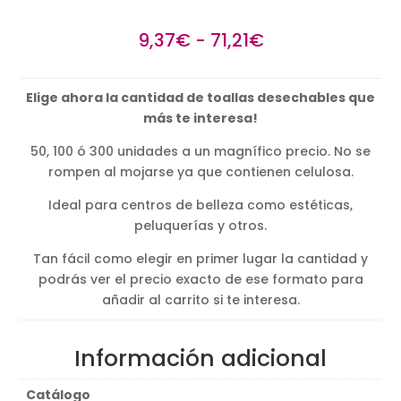
Rango
9,37
€
-
71,21
€
de
precios:
Elige ahora la cantidad de toallas desechables que
desde
más te interesa!
9,37€
hasta
50, 100 ó 300 unidades a un magnífico precio. No se
71,21€
rompen al mojarse ya que contienen celulosa.
Ideal para centros de belleza como estéticas,
peluquerías y otros.
Tan fácil como elegir en primer lugar la cantidad y
podrás ver el precio exacto de ese formato para
añadir al carrito si te interesa.
Información adicional
Catálogo