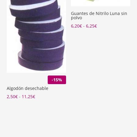
8,19€
Guantes de Nitrilo Luna sin
polvo
Rango
6,20
€
-
6,25
€
de
precios:
desde
6,20€
hasta
6,25€
-15%
Algodón desechable
Rango
2,50
€
-
11,25
€
de
precios:
desde
2,50€
hasta