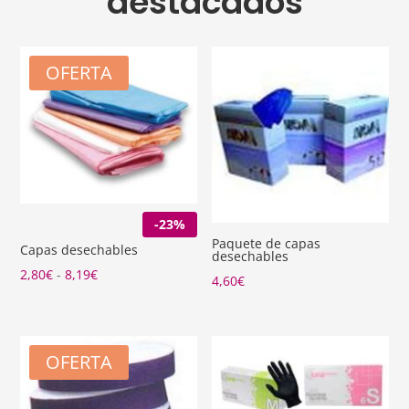
destacados
OFERTA
-23%
Paquete de capas
Capas desechables
desechables
Rango
2,80
€
-
8,19
€
4,60
€
de
precios:
desde
OFERTA
2,80€
hasta