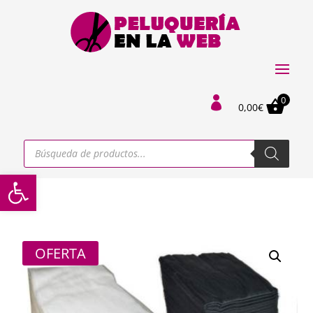
0

0,00
€
Búsqueda
de
productos
Abrir barra de herramientas
OFERTA