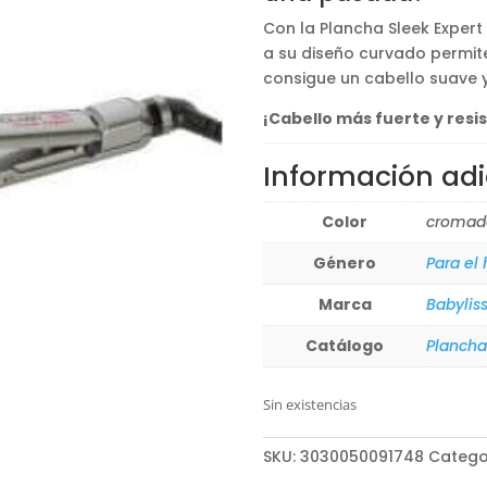
117,37€.
82,16€
Con la Plancha Sleek Expert
a su diseño curvado permite
consigue un cabello suave y 
¡Cabello más fuerte y resi
Información adi
Color
cromad
Género
Para el
Marca
Babyliss
Catálogo
Plancha
Sin existencias
SKU:
3030050091748
Catego