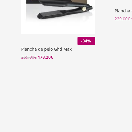
Plancha 
229,00
€
-34%
Plancha de pelo Ghd Max
El
El
269,00
€
178,20
€
precio
precio
original
actual
era:
es:
269,00€.
178,20€.