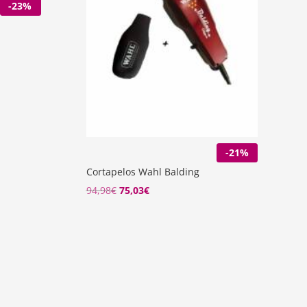
-23%
-21%
Cortapelos Wahl Balding
94,98
€
75,03
€