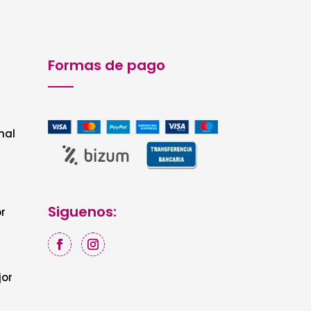
Formas de pago
nal
Siguenos:
r
jor