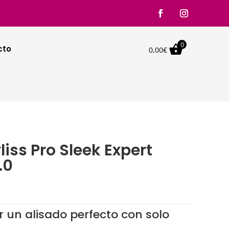
0

cto
0,00
€
iss Pro Sleek Expert
.0
o
l
 un alisado perfecto con solo