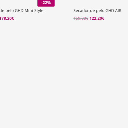
-22%
de pelo GHD Mini Styler
Secador de pelo GHD AIR
El
El
El
El
178,20
€
159,00
€
122,20
€
precio
precio
precio
precio
original
actual
original
actual
era:
es:
era:
es:
229,00€.
178,20€.
159,00€.
122,20€.