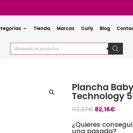
tegorías
Tienda
Marcas
Curly
Blog
Conta
Búsqueda
de
productos
Plancha Babyl
Technology 5
El
El
117,37
€
82,16
€
precio
preci
original
actua
¿Quieres conseguir
era:
es:
una pasada?