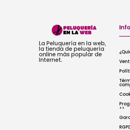
Inf
La Peluquería en la web,
la tienda de peluquería
¿Qui
online más popular de
Internet.
Vent
Polí
Térm
com
Cook
Prog
>>
Gar
RGPD