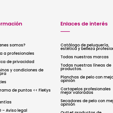
ormación
Enlaces de interés
enes somos?
Catálogo de peluquería,
estética y belleza profesio
a a profesionales
Todas nuestras marcas
tica de privacidad
Todas nuestras líneas de
productos.
inos y condiciones de
pra
Planchas de pelo con mejo
opinión
ies
Cortapelos profesionales
rama de puntos << FleKys
mejor valorados
Secadores de pelo con me
antías
opinión
 – Aviso legal
OutLet productos de