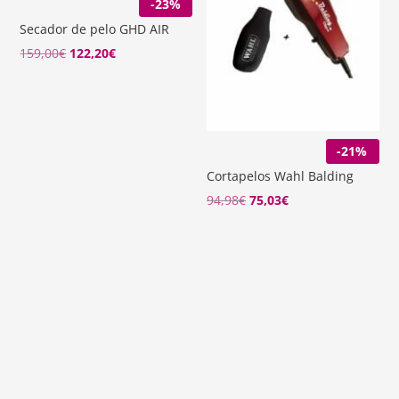
-23%
Secador de pelo GHD AIR
El
El
159,00
€
122,20
€
precio
precio
original
actual
era:
es:
159,00€.
122,20€.
-21%
Cortapelos Wahl Balding
94,98
€
75,03
€