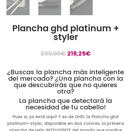
Plancha ghd platinum +
styler
El
El
299,00
€
219,25
€
precio
precio
original
actual
¿Buscas la plancha más inteligente
era:
es:
del mercado? ¿Una plancha con la
299,00€.
219,25€.
que descubrirás que no quieres
otra?
La plancha que detectará la
necesidad de tu cabello!
Pues si, ya está aquí! Y es de GHD, la Plancha ghd
platinum+ styler, disponible en dos colores, la primera
plancha de pelo INTELIGENTE del mundo que predice