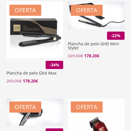
OFERTA
OFERTA
-22%
Plancha de pelo GHD Mini
Styler
El
El
229,00
€
178,20
€
precio
precio
-34%
original
actual
Plancha de pelo Ghd Max
era:
es:
El
El
269,00
€
178,20
€
229,00€.
178,20€.
precio
precio
original
actual
era:
es:
OFERTA
OFERTA
269,00€.
178,20€.