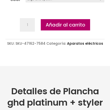
Plancha
Añadir al carrito
ghd
platinum
+
SKU:
SKU-47162-7584
styler
Categoría:
Aparatos eléctricos
cantidad
Detalles de Plancha
ghd platinum + styler