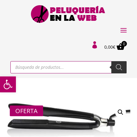
0

0,00
€
Búsqueda
de
productos
Abrir barra de herramientas
OFERTA