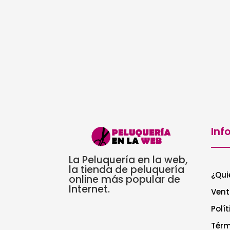
269,00€.
178,20€.
Inf
La Peluquería en la web,
la tienda de peluquería
¿Qui
online más popular de
Internet.
Vent
Polí
Térm