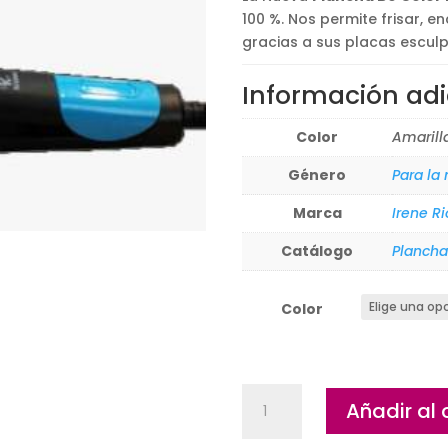
100 %. Nos permite frisar, e
gracias a sus placas esculp
Información adi
Color
Amarilla
Género
Para la
Marca
Irene Ri
Catálogo
Plancha
Color
Plancha
Añadir al 
Be
Color