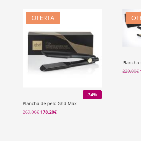
OFERTA
OF
Plancha 
229,00
€
-34%
Plancha de pelo Ghd Max
El
El
269,00
€
178,20
€
precio
precio
original
actual
era:
es: