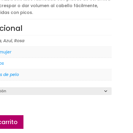
ncrespar o dar volumen al cabello fácilmente,
idas con picos.
cional
, Azul, Rosa
 mujer
os
s de pelo
carrito