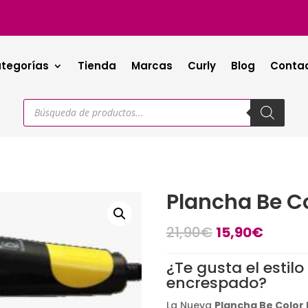
tegorías
Tienda
Marcas
Curly
Blog
Conta
Búsqueda
de
productos
Plancha Be Col
El
El
21,90
€
15,90
€
precio
precio
original
actual
¿Te gusta el estil
era:
es:
encrespado?
21,90€.
15,90€
La Nueva
Plancha Be Color F