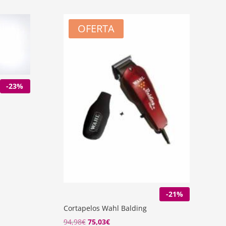
OFERTA
-23%
-21%
Cortapelos Wahl Balding
94,98
€
75,03
€