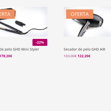
ERTA
OFERTA
-22%
de pelo GHD Mini Styler
Secador de pelo GHD AIR
El
El
El
El
178,20
€
159,00
€
122,20
€
precio
precio
precio
precio
original
actual
original
actual
era:
es:
era:
es:
229,00€.
178,20€.
159,00€.
122,20€.