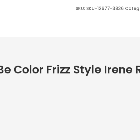
Frizz
SKU:
SKU-12677-3836
Categ
Style
Irene
Rios
cantidad
e Color Frizz Style Irene 