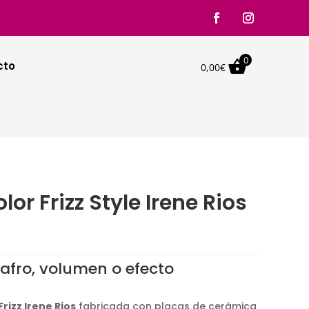
0

cto
0,00
€
or Frizz Style Irene Rios
o afro, volumen o efecto
.
rizz Irene Rios
fabricada con placas de cerámica