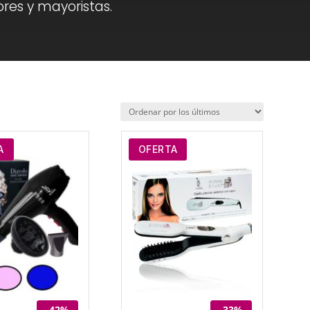
ores y mayoristas.
A
OFERTA
-42%
-33%