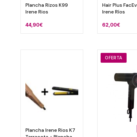
Plancha Rizos K99
Hair Plus FacE
Irene Rios
Irene Ríos
44,90
€
62,00
€
OFERTA
Plancha Irene Rios K7
Terracota + Plancha