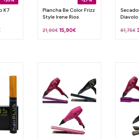
o K7
Plancha Be Color Frizz
Secador
Style Irene Rios
Diavolo
El
El
El
E
€
15,90
€
21,90
€
61,75
€
precio
precio
precio
l
actual
original
actual
o
es:
era:
es:
.
39,95€.
21,90€.
15,90€.