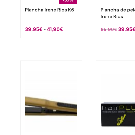
Plancha Irene Rios K6
Plancha de pel
Irene Rios
Rango
El
39,95
€
-
41,90
€
39,95
65,90
€
de
precio
precios:
origina
desde
era:
39,95€
65,90€
hasta
41,90€