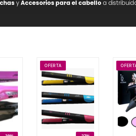
nchas
y
Accesorios para el cabello
a distribuid
OFERTA
OFERT
-39%
-27%