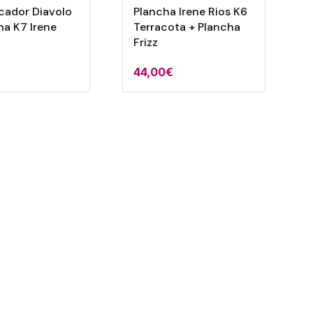
cador Diavolo
Plancha Irene Rios K6
ha K7 Irene
Terracota + Plancha
Frizz
44,00
€