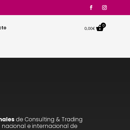
0

cto
0,00
€
nales
de Consulting & Trading
n nacional e internacional de