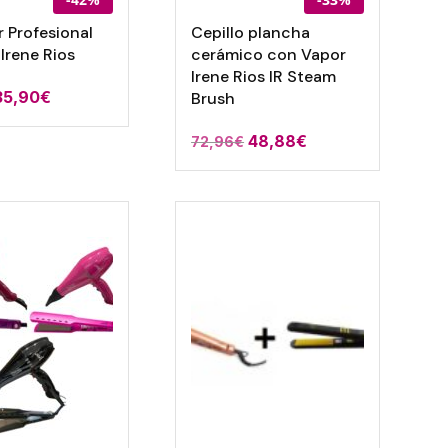
 Profesional
Cepillo plancha
 Irene Rios
cerámico con Vapor
Irene Rios IR Steam
l
El
35,90
€
Brush
precio
precio
48,88
€
72,96
€
riginal
actual
era:
es:
61,75€.
35,90€.