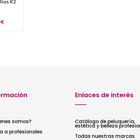
Rios K2
0
€
ormación
Enlaces de interés
enes somos?
Catálogo de peluquería,
estética y belleza profesio
a a profesionales
Todas nuestras marcas