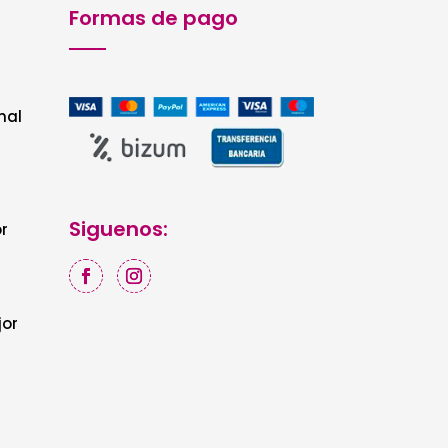
Formas de pago
nal
Siguenos:
r
jor