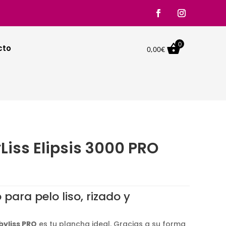
0

cto
0,00
€
iss Elipsis 3000 PRO
o
al
para pelo liso, rizado y
0€.
byliss PRO
es tu plancha ideal. Gracias a su forma