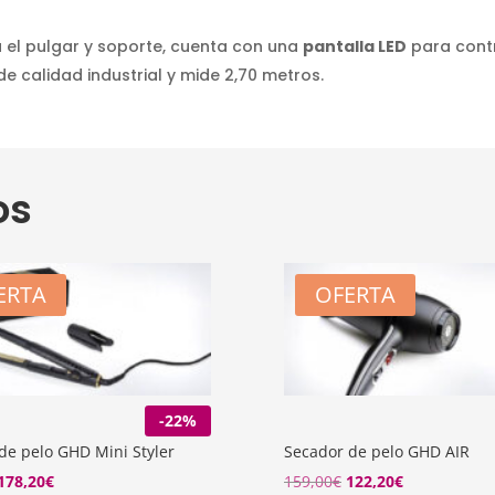
 el pulgar y soporte, cuenta con una
pantalla LED
para contr
e calidad industrial y mide 2,70 metros.
os
ERTA
OFERTA
-22%
de pelo GHD Mini Styler
Secador de pelo GHD AIR
El
El
El
El
178,20
€
159,00
€
122,20
€