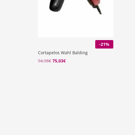
-21%
Cortapelos Wahl Balding
94,98
€
75,03
€