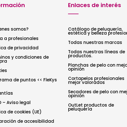
ormación
Enlaces de interés
enes somos?
Catálogo de peluquería,
estética y belleza profesio
a a profesionales
Todas nuestras marcas
tica de privacidad
Todas nuestras líneas de
productos.
inos y condiciones de
pra
Planchas de pelo con mejo
opinión
ies
Cortapelos profesionales
rama de puntos << FleKys
mejor valorados
Secadores de pelo con me
antías
opinión
 – Aviso legal
OutLet productos de
peluquería
tica de cookies (UE)
aración de accesibilidad