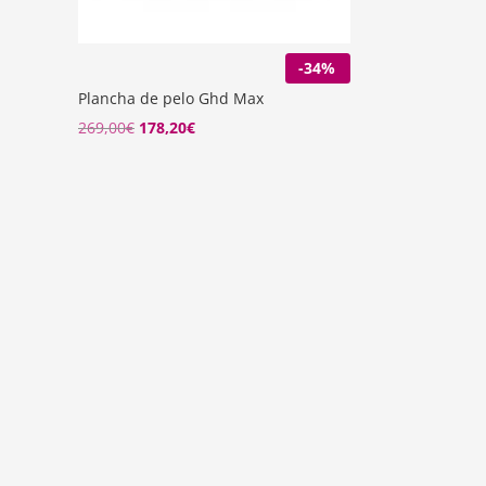
-34%
Plancha de pelo Ghd Max
El
El
269,00
€
178,20
€
precio
precio
original
actual
era:
es:
269,00€.
178,20€.