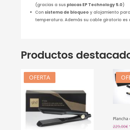
(gracias a sus
placas EP Technology 5.0
)
Con
sistema de bloqueo
y alojamiento para
temperatura. Además su cable giratorio es d
Productos destacad
OFERTA
OF
Plancha 
229,00
€