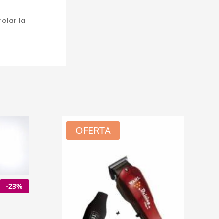
olar la
OFERTA
-23%