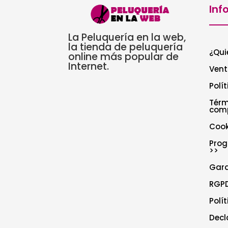
Inf
La Peluquería en la web,
la tienda de peluquería
¿Qui
online más popular de
Internet.
Vent
Polí
Térm
com
Cook
Prog
>>
Gar
RGPD
Polí
Decl