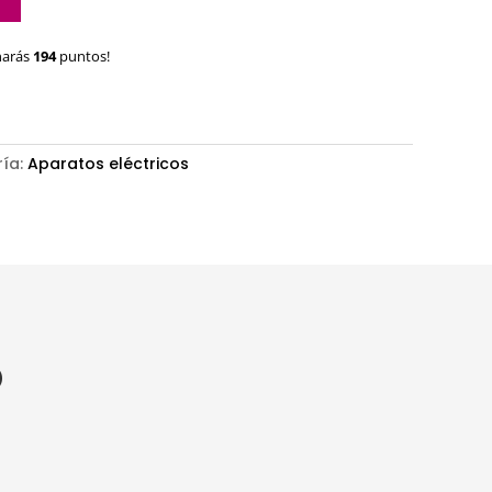
narás
194
puntos!
ía:
Aparatos eléctricos
O