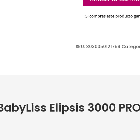
Plancha
BabyLiss
¡ Si compras este producto ga
Elipsis
3000
PRO
cantidad
SKU:
3030050121759
Categor
BabyLiss Elipsis 3000 PR