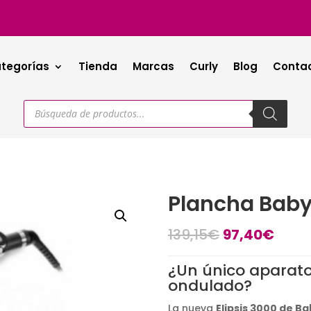
tegorías
Tienda
Marcas
Curly
Blog
Conta
Búsqueda
de
productos
Plancha BabyL
El
El
139,15
€
97,40
€
precio
preci
original
actu
¿Un único aparato 
era:
es:
ondulado?
139,15€.
97,4
La nueva
Elipsis 3000 de Ba