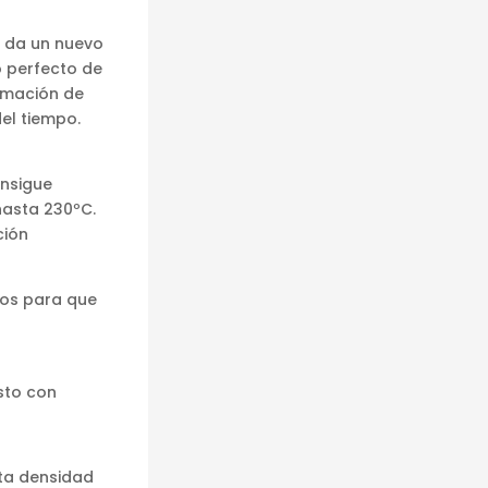
e da un nuevo
o perfecto de
ormación de
el tiempo.
onsigue
hasta 230ºC.
ción
vos para que
sto con
lta densidad