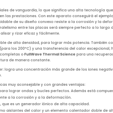
ales de vanguardia, lo que significa una alta tecnología qu
ia en las prestaciones. Con este aparato conseguirá el ejempl
xidable de su diseño convexo resiste a la corrosión y la def
ralelismo entre las placas será siempre perfecto a lo largo d
isar y rizar eficaz y fácilmente.
ble de alta densidad, para lograr más potencia. También c
ara los 200ºC) y una transferencia del calor excepcional, 
 completas o
FullWave Thermal Science
para una recupera
tura de manera constante.
er: logra una concentración más grande de los iones negati
.
icas muy aconsejable y con grandes ventajas:
 para lograr ondas y bucles perfectos. Además está compue
ente a la corrosión y a la deformacíón.
r
, que es un generador iónico de alta capacidad.
o aislantes del calor y un elemento calentador doble de a