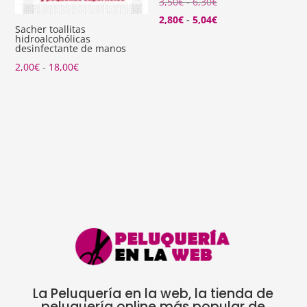
Rango
3,50
€
-
6,30
€
de
Rango
2,80
€
-
5,04
€
Sacher toallitas
precios:
de
hidroalcohólicas
desinfectante de manos
desde
precios:
Rango
2,00
€
-
18,00
€
3,50€
desde
de
hasta
2,80€
precios:
6,30€
hasta
desde
5,04€
2,00€
hasta
18,00€
La Peluquería en la web, la tienda de
peluquería online más popular de