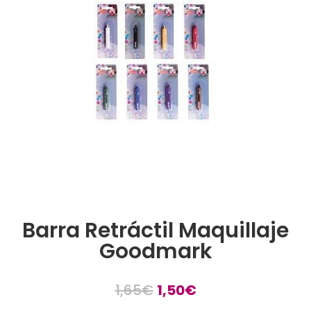
Barra Retráctil Maquillaje
Goodmark
El
El
1,65
€
1,50
€
precio
precio