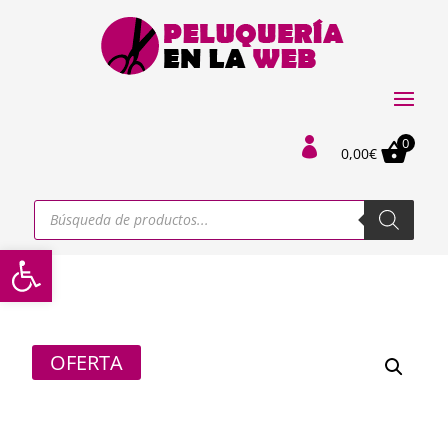
0

0,00
€
Búsqueda
de
productos
Abrir barra de herramientas
OFERTA