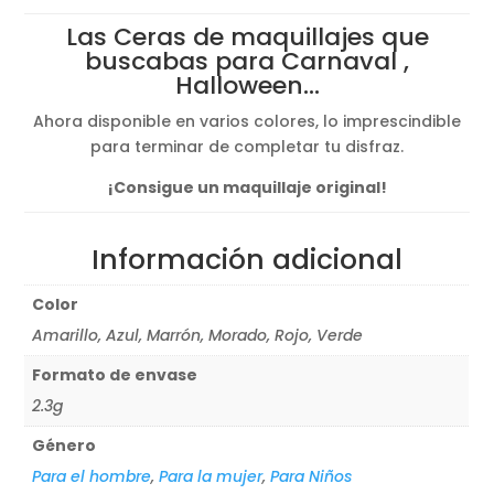
original
actual
Las Ceras de maquillajes que
era:
es:
buscabas para Carnaval ,
1,65€.
1,50€.
Halloween…
Ahora disponible en varios colores, lo imprescindible
para terminar de completar tu disfraz.
¡Consigue un maquillaje original!
Información adicional
Color
Amarillo, Azul, Marrón, Morado, Rojo, Verde
Formato de envase
2.3g
Género
Para el hombre
,
Para la mujer
,
Para Niños