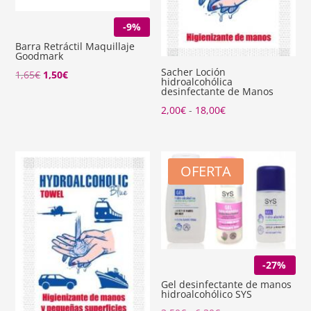
-9%
Barra Retráctil Maquillaje
Goodmark
Sacher Loción
El
El
1,65
€
1,50
€
hidroalcohólica
desinfectante de Manos
precio
precio
Rango
original
actual
2,00
€
-
18,00
€
de
era:
es:
precios:
1,65€.
1,50€.
desde
OFERTA
2,00€
hasta
18,00€
-27%
Gel desinfectante de manos
hidroalcohólico SYS