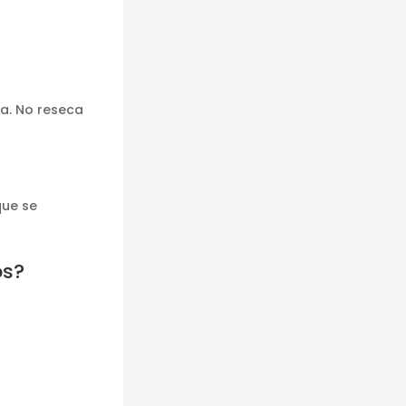
ma. No reseca
que se
os?