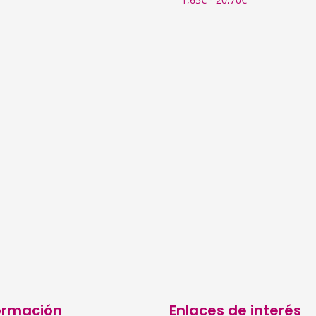
de
precios:
desde
1,65€
hasta
20,70€
ormación
Enlaces de interés