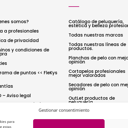
enes somos?
Catálogo de peluquería,
estética y belleza profesio
a a profesionales
Todas nuestras marcas
tica de privacidad
Todas nuestras líneas de
productos.
inos y condiciones de
pra
Planchas de pelo con mejo
opinión
ies
Cortapelos profesionales
rama de puntos << FleKys
mejor valorados
Secadores de pelo con me
antías
opinión
 – Aviso legal
OutLet productos de
peluquería
tica de cookies (UE)
Gestionar consentimiento
aración de accesibilidad
okies para
de estas