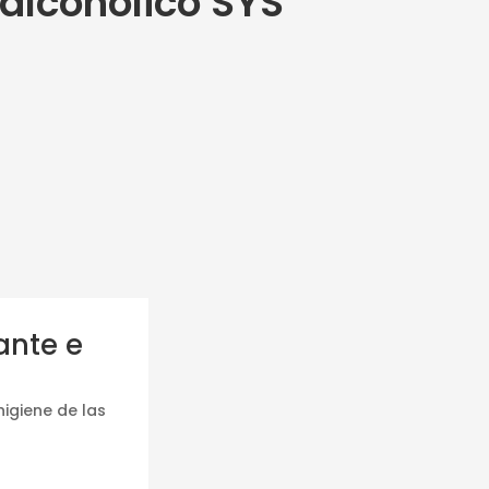
alcohólico SYS
ante e
higiene de las