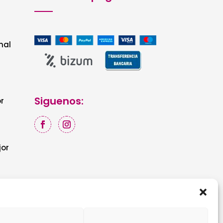
nal
Siguenos:
r
jor