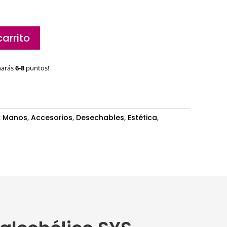
carrito
narás
6-8
puntos!
:
Manos
,
Accesorios
,
Desechables
,
Estética
,