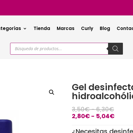
tegorías
Tienda
Marcas
Curly
Blog
Conta
Búsqueda
de
productos
Gel desinfec
hidroalcohól
Rango
3,50
€
-
6,30
€
de
Rang
2,80
€
-
5,04
€
precio
de
desde
precio
¿Necesitas desinf