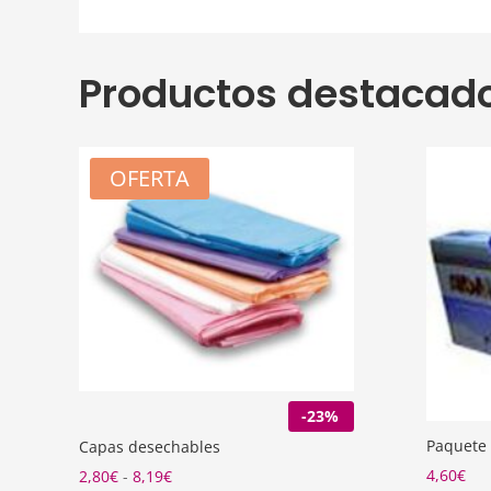
Productos destacad
OFERTA
-23%
Paquete 
Capas desechables
Rango
4,60
€
2,80
€
-
8,19
€