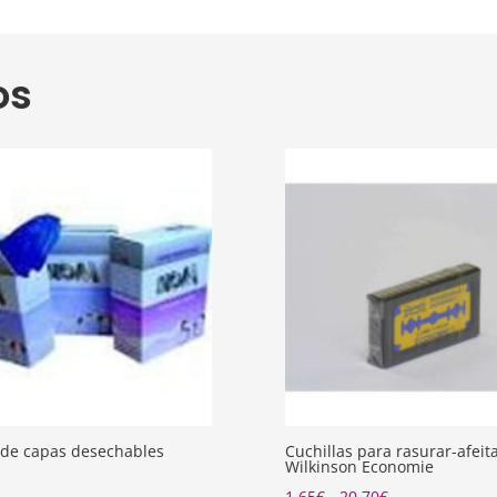
os
de capas desechables
Cuchillas para rasurar-afeit
Wilkinson Economie
Rango
1,65
€
-
20,70
€