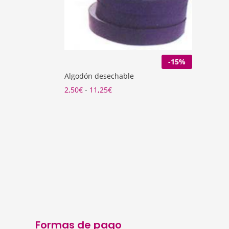
-15%
Algodón desechable
Rango
2,50
€
-
11,25
€
de
precios:
desde
2,50€
hasta
11,25€
Formas de pago