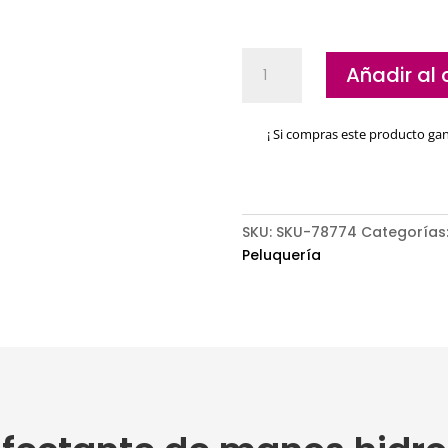
Gel
Añadir al 
desinfectante
de
manos
¡ Si compras este producto ga
hidroalcohólico
SYS
cantidad
SKU:
SKU-78774
Categorías
Peluquería