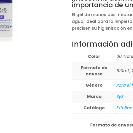
3,50€
desde
importancia de u
hasta
2,80€
El gel de manos desinfectan
6,30€
hasta
agua, ideal para la limpiez
5,04€
precisen su higienización e
Información adi
Color
00 Tran
Formato de
100ml., 
envase
Género
Para el
Marca
SyS
Catálogo
Exfolian
Formato de envas