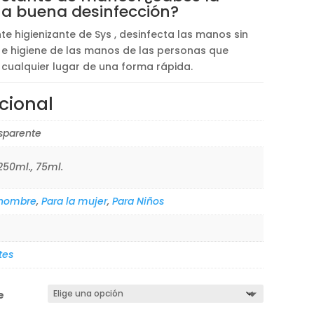
na buena desinfección?
te higienizante de Sys , desinfecta las manos sin
a e higiene de las manos de las personas que
n cualquier lugar de una forma rápida.
cional
sparente
250ml., 75ml.
 hombre
,
Para la mujer
,
Para Niños
tes
e