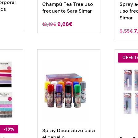
orporal
Champú Tea Tree uso
Spray a
ics
frecuente Sara Simar
uso fre
Simar
9,68
€
12,10
€
7
9,55
€
OFERT
-19%
Spray Decorativo para
el cabello