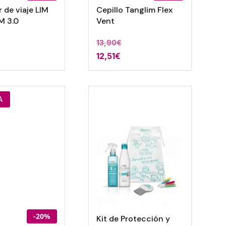
 de viaje LIM
Cepillo Tanglim Flex
M 3.0
Vent
13,90
€
12,51
€
A
-20%
Kit de Protección y