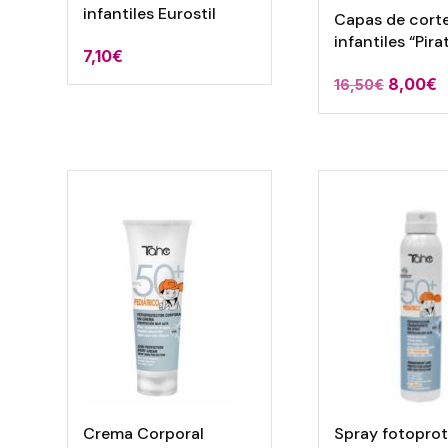
infantiles Eurostil
Capas de cort
infantiles “Pira
7,10
€
El
E
8,00
€
16,50
€
precio
p
original
a
era:
e
16,50€.
8
Crema Corporal
Spray fotopro