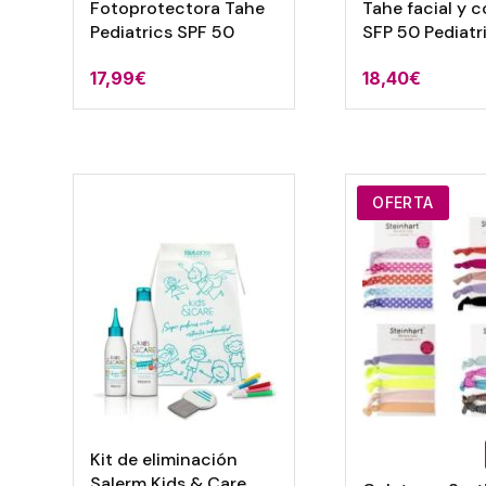
Fotoprotectora Tahe
Tahe facial y c
Pediatrics SPF 50
SFP 50 Pediatr
17,99
€
18,40
€
OFERTA
Kit de eliminación
Salerm Kids & Care