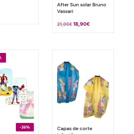
After Sun solar Bruno
Vassari
El
El
18,90
€
21,00
€
precio
precio
original
actual
era:
es:
21,00€.
18,90€.
A
-36%
Capas de corte