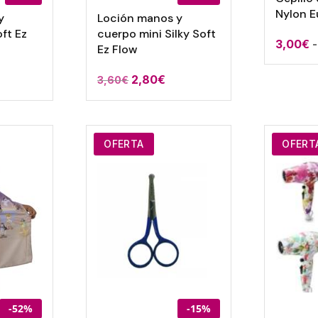
Nylon E
y
Loción manos y
oft Ez
cuerpo mini Silky Soft
3,00
€
-
Ez Flow
El
El
2,80
€
3,60
€
recio
precio
precio
ctual
original
actual
:
era:
es:
OFERTA
OFERT
,86€.
3,60€.
2,80€.
-52%
-15%