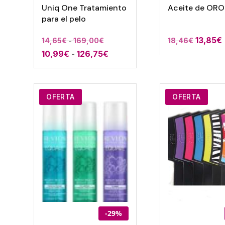
Uniq One Tratamiento
Aceite de OR
para el pelo
13,85
€
Rango
14,65
€
-
169,00
€
18,46
€
Rango
10,99
€
-
126,75
€
de
de
precios:
precios:
desde
desde
14,65€
OFERTA
OFERTA
10,99€
hasta
hasta
169,00€
126,75€
-29%