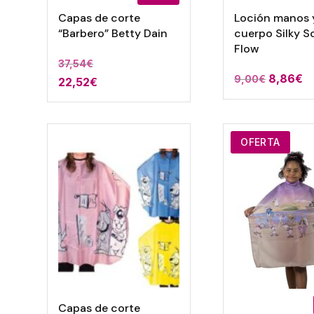
Capas de corte
Loción manos 
“Barbero” Betty Dain
cuerpo Silky S
Flow
37,54
€
El
El
8,86
€
9,00
€
22,52
€
precio
p
original
a
era:
es
OFERTA
9,00€.
8
Capas de corte