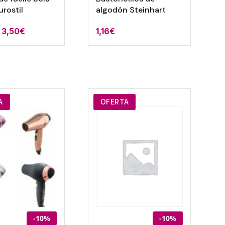
urostil
algodón Steinhart
Rango
3,50
€
1,16
€
de
precios:
desde
3,00€
hasta
A
OFERTA
3,50€
-10%
-10%