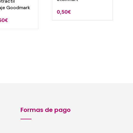
tráctil
aje Goodmark
0,50
€
El
,50
€
recio
precio
iginal
actual
a:
es:
65€.
1,50€.
Formas de pago