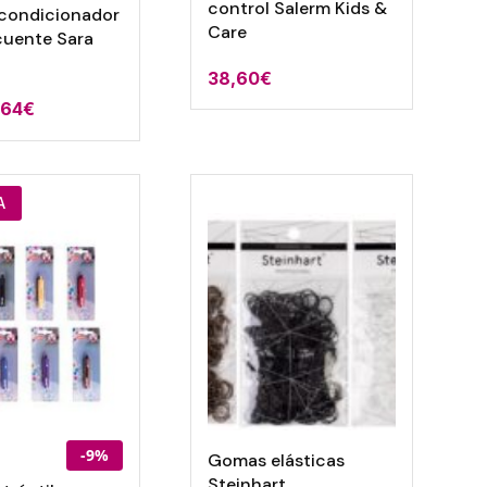
control Salerm Kids &
condicionador
Care
cuente Sara
38,60
€
,64
€
A
-9%
Gomas elásticas
Steinhart