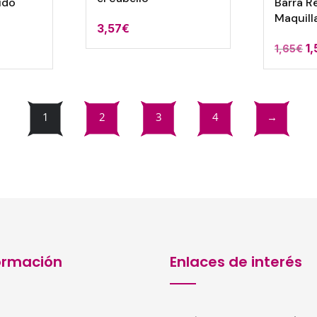
ido
Barra Re
Maquill
3,57
€
El
1
1,65
€
cio
p
ual
or
er
1
2
3
4
→
0€.
1,
ormación
Enlaces de interés