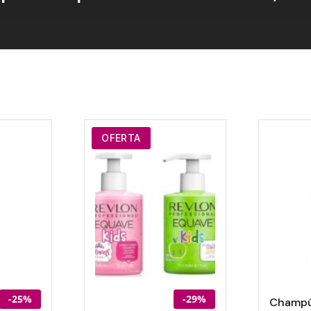
OFERTA
-25%
-29%
Champú