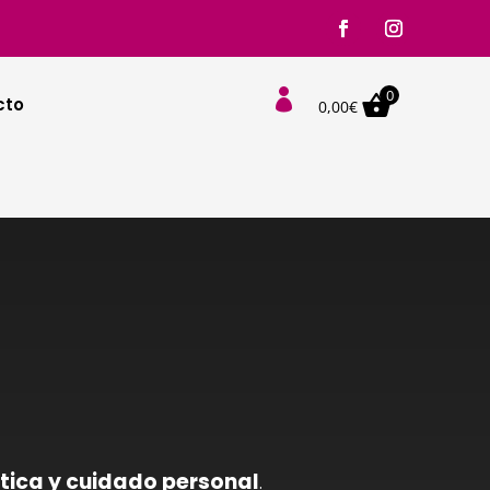
0

cto
0,00
€
tica y cuidado personal
.