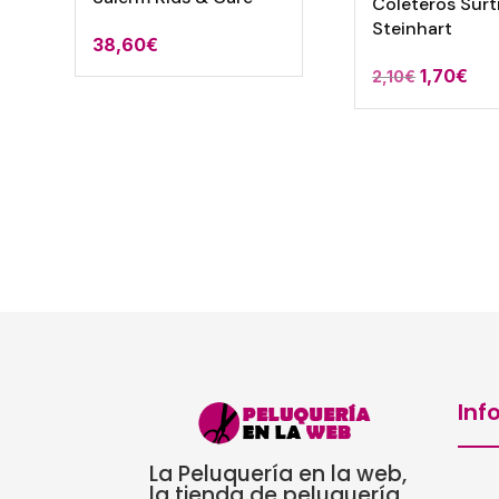
Coleteros Surt
Steinhart
38,60
€
El
El
1,70
€
2,10
€
precio
pre
original
act
era:
es:
2,10€.
1,7
Inf
La Peluquería en la web,
la tienda de peluquería