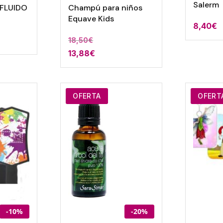
Salerm
OFLUIDO
Champú para niños
Equave Kids
8,40
€
18,50
€
13,88
€
OFERTA
OFERT
-10%
-20%