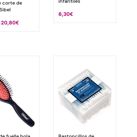
infantiles
 corte de
 Sibel
6,30
€
Rango
20,80
€
de
precios:
desde
8,36€
hasta
20,80€
de fuelle bola
Bastoncillos de