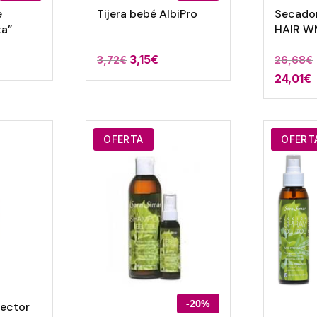
e
Tijera bebé AlbiPro
Secador
ta”
HAIR W
l
El
El
3,15
€
3,72
€
26,68
€
recio
precio
precio
24,01
€
ctual
original
actual
s:
era:
es:
,00€.
3,72€.
3,15€.
OFERTA
OFERT
-20%
tector