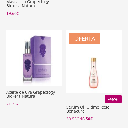
Mascarilla Grapeology
Biokera Natura
19,60
€
OFERTA
Aceite de uva Grapeology
Biokera Natura
-46%
21,25
€
Serúm Oil Ultime Rose
Bonacure
El
El
30,55
€
16,50
€
precio
precio