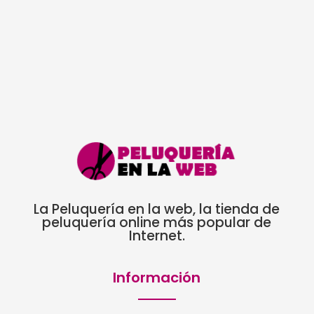
original
actual
era:
es:
30,55€.
16,50€.
La Peluquería en la web, la tienda de
peluquería online más popular de
Internet.
Información