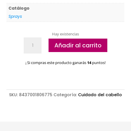
Catálogo
Sprays
Hay existencias
Spray
Añadir al carrito
acondicionador
uso
frecuente
¡ Si compras este producto ganarás
14
puntos!
Sara
Simar
cantidad
SKU:
8437001806775
Categoría:
Cuidado del cabello