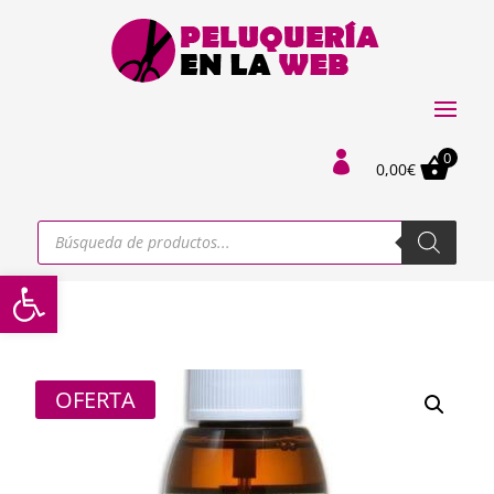
0

0,00
€
Búsqueda
de
productos
Abrir barra de herramientas
OFERTA