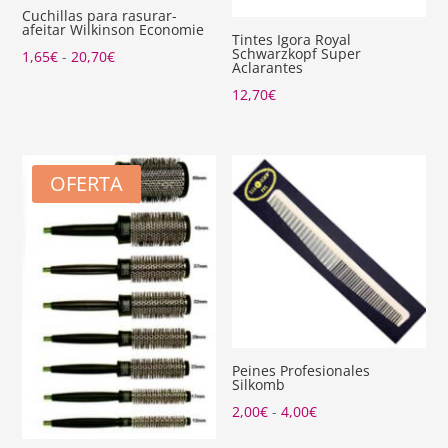
Cuchillas para rasurar-
afeitar Wilkinson Economie
Tintes Igora Royal
Schwarzkopf Super
Rango
1,65
€
-
20,70
€
Aclarantes
de
12,70
€
precios:
desde
1,65€
OFERTA
hasta
20,70€
Peines Profesionales
Silkomb
Rango
2,00
€
-
4,00
€
de