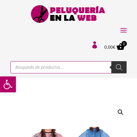
0

0,00
€
Búsqueda
de
productos
Abrir barra de herramientas