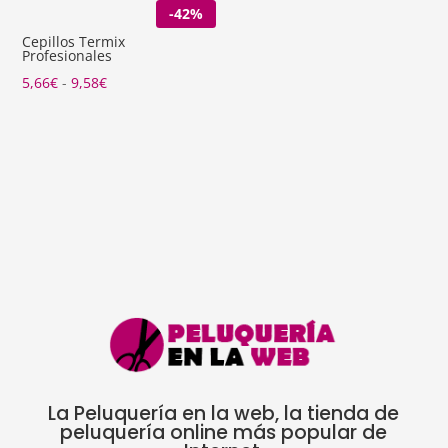
-42%
precios:
desde
Cepillos Termix
Profesionales
2,00€
Rango
5,66
€
-
9,58
€
hasta
de
4,00€
precios:
desde
5,66€
hasta
9,58€
La Peluquería en la web, la tienda de
peluquería online más popular de