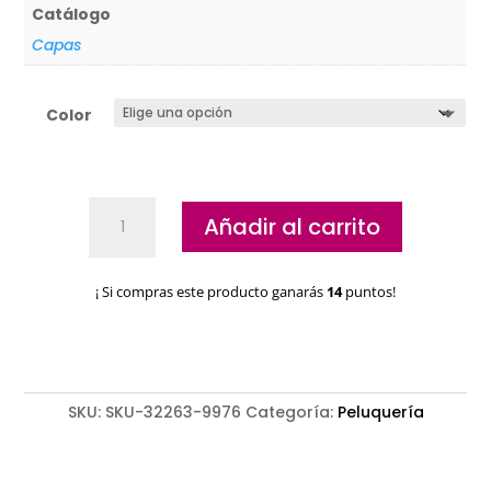
Catálogo
Capas
Color
Capas
Añadir al carrito
de
corte
infantiles
¡ Si compras este producto ganarás
14
puntos!
Eurostil
cantidad
SKU:
SKU-32263-9976
Categoría:
Peluquería