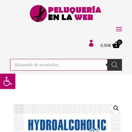
0

0,00
€
Búsqueda
de
productos
Abrir barra de herramientas