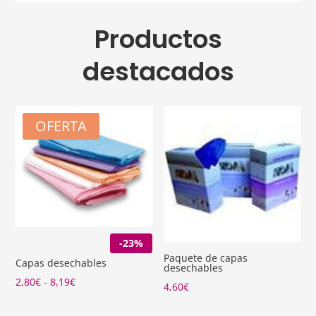
Productos
destacados
OFERTA
-23%
Paquete de capas
Capas desechables
desechables
Rango
2,80
€
-
8,19
€
4,60
€
de