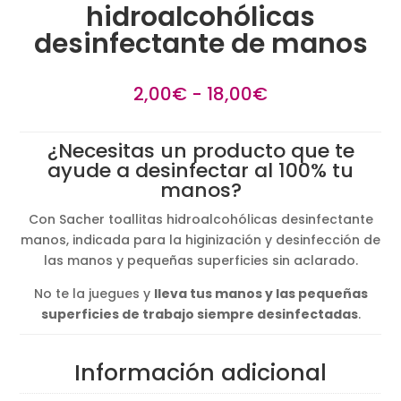
hidroalcohólicas
desinfectante de manos
Rango
2,00
€
-
18,00
€
de
precios:
¿Necesitas un producto que te
desde
ayude a desinfectar al 100% tu
2,00€
manos?
hasta
18,00€
Con Sacher toallitas hidroalcohólicas desinfectante
manos, indicada para la higinización y desinfección de
las manos y pequeñas superficies sin aclarado.
No te la juegues y
lleva tus manos y las pequeñas
superficies de trabajo siempre desinfectadas
.
Información adicional