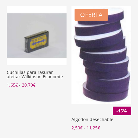
precios:
desde
OFERTA
2,80€
hasta
8,19€
Cuchillas para rasurar-
afeitar Wilkinson Economie
Rango
1,65
€
-
20,70
€
de
precios:
desde
-15%
1,65€
Algodón desechable
hasta
Rango
2,50
€
-
11,25
€
20,70€
de