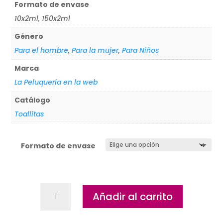
Formato de envase
10x2ml, 150x2ml
Género
Para el hombre
,
Para la mujer
,
Para Niños
Marca
La Peluquería en la web
Catálogo
Toallitas
Formato de envase
Sacher
Añadir al carrito
toallitas
hidroalcohólicas
desinfectante