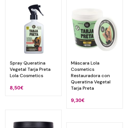
8,80€.
6,52€.
Spray Queratina
Máscara Lola
Vegetal Tarja Preta
Cosmetics
Lola Cosmetics
Restauradora con
Queratina Vegetal
8,50
€
Tarja Preta
9,30
€