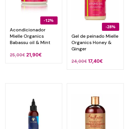
-12%
-28%
Acondicionador
Mielle Organics
Gel de peinado Mielle
Babassu oil & Mint
Organics Honey &
Ginger
El
El
21,90
€
25,00
€
El
El
17,40
€
24,00
€
precio
precio
precio
precio
original
actual
original
actual
era:
es:
era:
es:
25,00€.
21,90€.
24,00€.
17,40€.