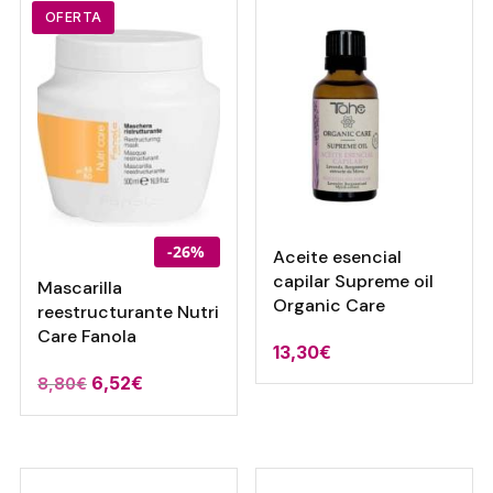
13,30€
16,80€
OFERTA
hasta
hasta
14,86€
24,32€
-26%
Aceite esencial
capilar Supreme oil
Mascarilla
Organic Care
reestructurante Nutri
Care Fanola
13,30
€
El
El
6,52
€
8,80
€
precio
precio
original
actual
era:
es: