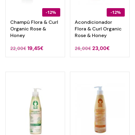
-12%
-12%
Champú Flora & Curl
Acondicionador
Organic Rose &
Flora & Curl Organic
Honey
Rose & Honey
El
El
El
El
19,45
€
23,00
€
22,00
€
26,00
€
precio
precio
precio
precio
original
actual
original
actual
era:
es:
era:
es:
22,00€.
19,45€.
26,00€.
23,00€.