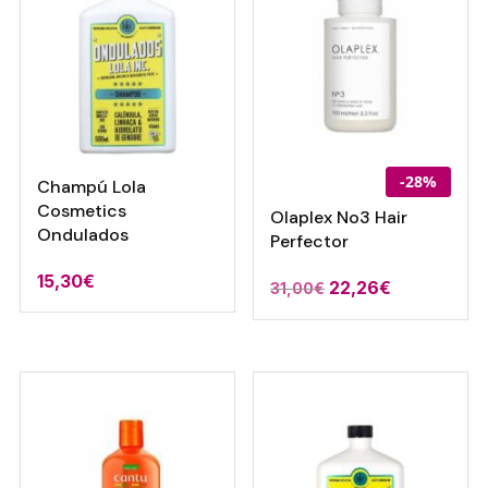
-28%
Champú Lola
Cosmetics
Olaplex No3 Hair
Ondulados
Perfector
15,30
€
El
El
22,26
€
31,00
€
precio
precio
original
actual
era:
es:
31,00€.
22,26€.