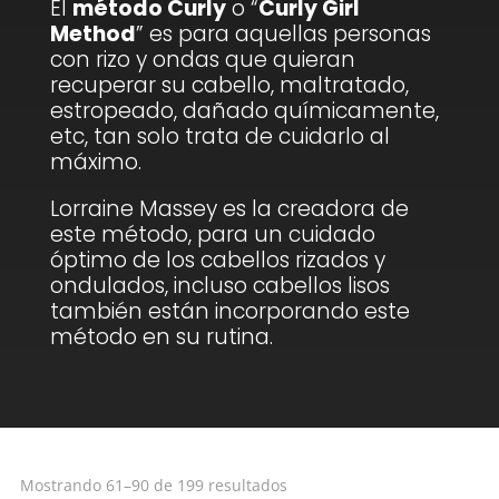
El
método Curly
o “
Curly Girl
Method
” es para aquellas personas
con rizo y ondas que quieran
recuperar su cabello, maltratado,
estropeado, dañado químicamente,
etc, tan solo trata de cuidarlo al
máximo.
Lorraine Massey es la creadora de
este método, para un cuidado
óptimo de los cabellos rizados y
ondulados, incluso cabellos lisos
también están incorporando este
método en su rutina.
Ordenado
Mostrando 61–90 de 199 resultados