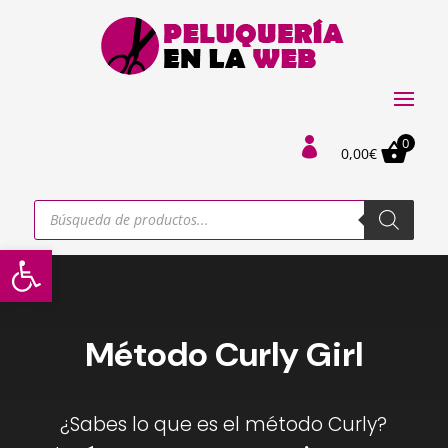
0

0,00
€
Búsqueda
de
productos
Abrir barra de herramientas
Método Curly Girl
¿Sabes lo que es el método Curly?