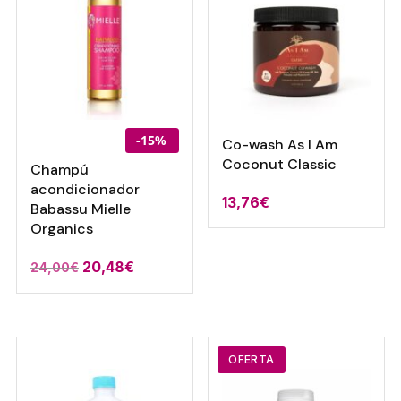
-15%
Co-wash As I Am
Coconut Classic
Champú
acondicionador
13,76
€
Babassu Mielle
Organics
El
El
20,48
€
24,00
€
precio
precio
original
actual
era:
es:
24,00€.
20,48€.
OFERTA