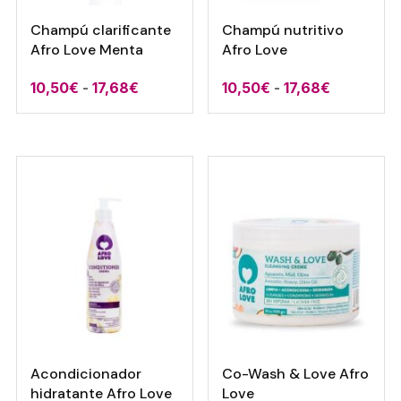
Champú clarificante
Champú nutritivo
Afro Love Menta
Afro Love
Rango
Rango
10,50
€
-
17,68
€
10,50
€
-
17,68
€
de
de
precios:
precios:
desde
desde
10,50€
10,50€
hasta
hasta
17,68€
17,68€
Acondicionador
Co-Wash & Love Afro
hidratante Afro Love
Love