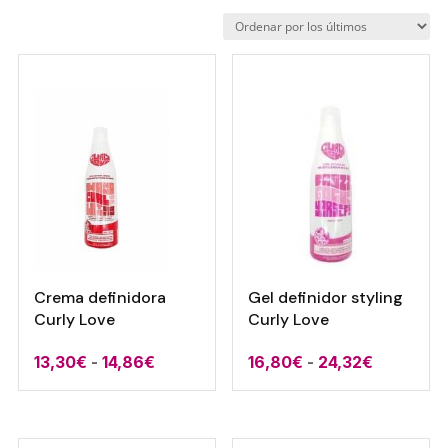
por
los
últimos
Crema definidora
Gel definidor styling
Curly Love
Curly Love
Rango
Rango
13,30
€
-
14,86
€
16,80
€
-
24,32
€
de
de
precios:
precios:
desde
desde