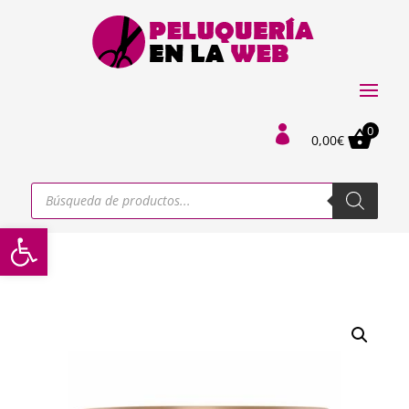
0

0,00
€
Búsqueda
de
productos
Abrir barra de herramientas