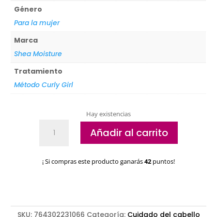
Género
Para la mujer
Marca
Shea Moisture
Tratamiento
Método Curly Girl
Hay existencias
Mascarilla
Añadir al carrito
hidratante
Shea
Moisture
¡ Si compras este producto ganarás
42
puntos!
Manuka
Honey
&
Mafura
Oil
SKU:
764302231066
Categoría:
Cuidado del cabello