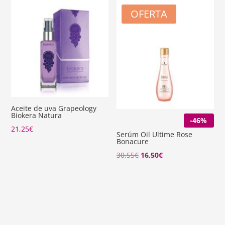
OFERTA
Aceite de uva Grapeology
Biokera Natura
-46%
21,25
€
Serúm Oil Ultime Rose
Bonacure
El
El
30,55
€
16,50
€
precio
precio
original
actual
era:
es:
30,55€.
16,50€.