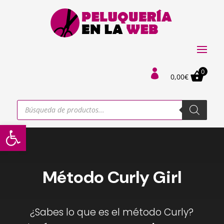
0

0,00
€
Búsqueda
de
productos
Abrir barra de herramientas
Método Curly Girl
¿Sabes lo que es el método Curly?