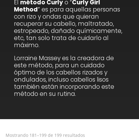
El
método Curly
o “
Curly Girl
Method
” es para aquellas personas
con rizo y ondas que quieran
recuperar su cabello, maltratado,
estropeado, dañado químicamente,
etc, tan solo trata de cuidarlo al
máximo.
Lorraine Massey es la creadora de
este método, para un cuidado
óptimo de los cabellos rizados y
ondulados, incluso cabellos lisos
también están incorporando este
método en su rutina.
Ordenado
Mostrando 181–199 de 199 resultados