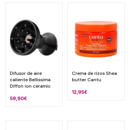
era:
es:
25,10€.
21,34€.
Difusor de aire
Crema de rizos Shea
caliente Bellissima
butter Cantu
Diffon ion ceramic
12,95
€
59,90
€