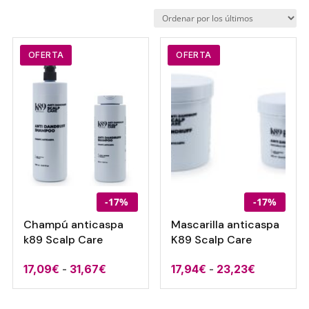
por
los
últimos
OFERTA
OFERTA
-17%
-17%
Champú anticaspa
Mascarilla anticaspa
k89 Scalp Care
K89 Scalp Care
Rango
Rango
17,09
€
-
31,67
€
17,94
€
-
23,23
€
de
de
precios:
precios: