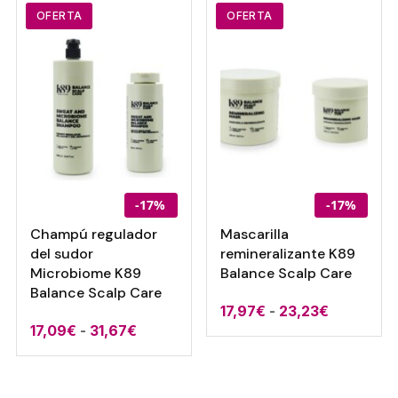
38,35€.
32,60€.
17,09€
OFERTA
OFERTA
hasta
31,67€
-17%
-17%
Champú regulador
Mascarilla
del sudor
remineralizante K89
Microbiome K89
Balance Scalp Care
Balance Scalp Care
Rango
17,97
€
-
23,23
€
Rango
17,09
€
-
31,67
€
de
de
precios:
precios:
desde