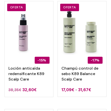
desde
25,10€.
21,34€.
16,89€
OFERTA
OFERTA
hasta
31,67€
-15%
-17%
Loción anticaída
Champú control de
redensificante K89
sebo K89 Balance
Scalp Care
Scalp Care
El
El
Rango
32,60
€
17,09
€
-
31,67
€
38,35
€
precio
precio
de
original
actual
precios:
era:
es:
desde