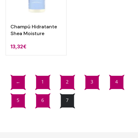
Champú Hidratante
Shea Moisture
13,32
€
←
1
2
3
4
5
6
7