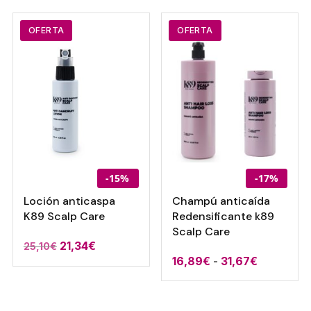
desde
desde
17,09€
17,94€
OFERTA
OFERTA
hasta
hasta
31,67€
23,23€
-15%
-17%
Loción anticaspa
Champú anticaída
K89 Scalp Care
Redensificante k89
Scalp Care
El
El
21,34
€
25,10
€
Rango
16,89
€
-
31,67
€
precio
precio
de
original
actual
precios:
era:
es: