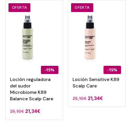
desde
17,97€
17,09€
OFERTA
OFERTA
hasta
hasta
23,23€
31,67€
-15%
-15%
Loción reguladora
Loción Sensitive K89
del sudor
Scalp Care
Microbiome K89
El
El
21,34
€
Balance Scalp Care
25,10
€
precio
precio
El
El
21,34
€
25,10
€
original
actual
precio
precio
era:
es:
original
actual
25,10€.
21,34€.