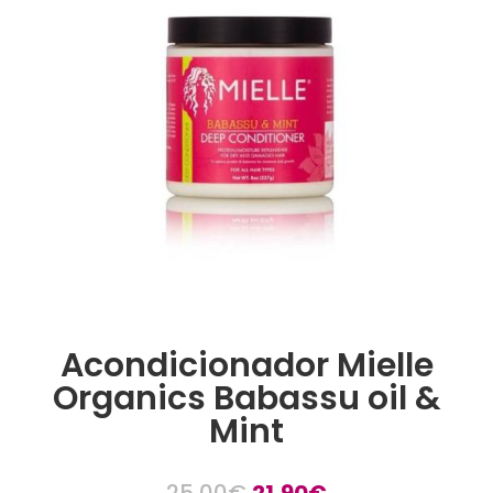
Acondicionador Mielle
Organics Babassu oil &
Mint
El
El
25,00
€
21,90
€