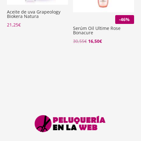
Aceite de uva Grapeology
Biokera Natura
-46%
21,25
€
Serúm Oil Ultime Rose
Bonacure
El
El
30,55
€
16,50
€
precio
precio
original
actual
era:
es:
30,55€.
16,50€.