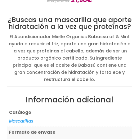
precio
precio
original
actual
¿Buscas una mascarilla que aporte
era:
es:
hidratación a la vez que proteínas?
25,00€.
21,90€.
El Acondicionador Mielle Organics Babassu oil & Mint
ayuda a reducir el friz, aporta una gran hidratación a
la vez que proteínas al cabello, además de ser un
producto orgánico certificado. Su ingrediente
principal que es el aceite de Babasú contiene una
gran concentración de hidratación y fortalece y
restructura el cabello.
Información adicional
Catálogo
Mascarillas
Formato de envase