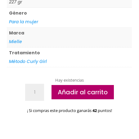
227 gr
Género
Para la mujer
Marca
Mielle
Tratamiento
Método Curly Girl
Hay existencias
Acondicionador
Añadir al carrito
Mielle
Organics
Babassu
¡ Si compras este producto ganarás
42
puntos!
oil
&
Mint
cantidad