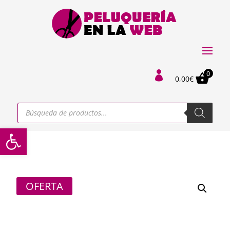
0

0,00
€
Búsqueda
de
productos
Abrir barra de herramientas
OFERTA