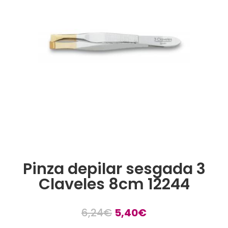
Pinza depilar sesgada 3
Claveles 8cm 12244
El
El
6,24
€
5,40
€
precio
precio