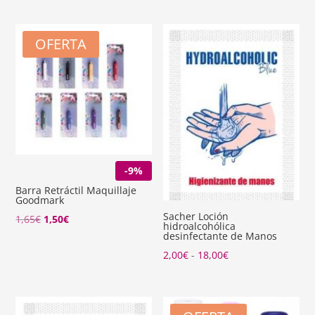
OFERTA
-9%
Barra Retráctil Maquillaje
Goodmark
Sacher Loción
El
El
1,65
€
1,50
€
hidroalcohólica
desinfectante de Manos
precio
precio
Rango
2,00
€
-
18,00
€
original
actual
de
era:
es:
precios:
1,65€.
1,50€.
desde