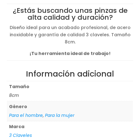
original
actual
¿Estás buscando unas pinzas de
era:
es:
alta calidad y duración?
6,24€.
5,40€.
Diseño ideal para un acabado profesional, de acero
inoxidable y garantía de calidad 3 claveles. Tamaño
8cm.
¡Tu herramienta ideal de trabajo!
Información adicional
Tamaño
8cm
Género
Para el hombre
,
Para la mujer
Marca
3 Claveles