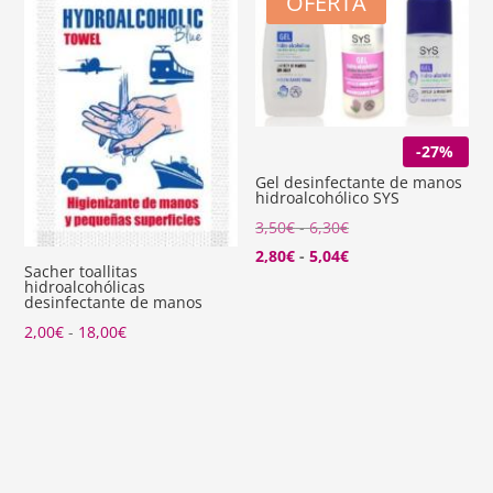
OFERTA
2,00€
hasta
18,00€
-27%
Gel desinfectante de manos
hidroalcohólico SYS
Rango
3,50
€
-
6,30
€
de
Rango
2,80
€
-
5,04
€
Sacher toallitas
precios:
de
hidroalcohólicas
desinfectante de manos
desde
precios:
Rango
2,00
€
-
18,00
€
3,50€
desde
de
hasta
2,80€
precios:
6,30€
hasta
desde
5,04€
2,00€
hasta