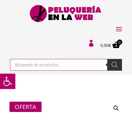
0

0,00
€
Búsqueda
de
productos
Abrir barra de herramientas
OFERTA