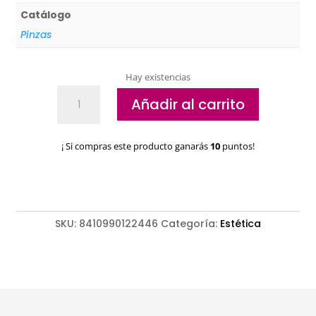
Catálogo
Pinzas
Hay existencias
Pinza
Añadir al carrito
depilar
sesgada
3
¡ Si compras este producto ganarás
10
puntos!
Claveles
8cm
12244
cantidad
SKU:
8410990122446
Categoría:
Estética