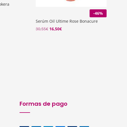
okera
-46%
Serúm Oil Ultime Rose Bonacure
El
El
30,55
€
16,50
€
precio
precio
original
actual
era:
es:
30,55€.
16,50€.
Formas de pago