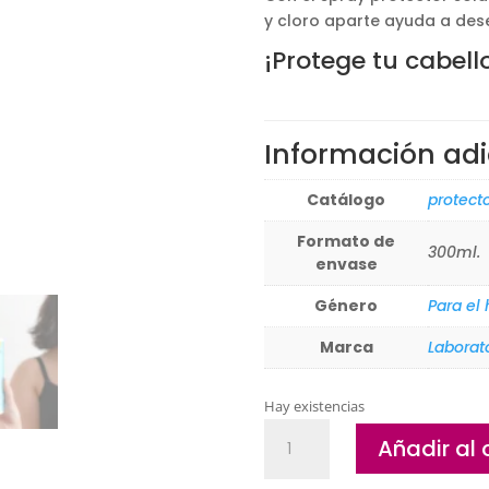
y cloro aparte ayuda a dese
¡Protege tu cabell
Información adi
Catálogo
protect
Formato de
300ml.
envase
Género
Para el
Marca
Laborat
Hay existencias
Spray
Añadir al 
protector
solar