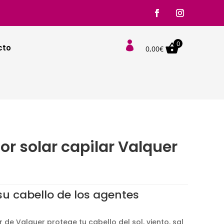
0

cto
0,00
€
or solar capilar Valquer
su cabello de los agentes
.
 de Valquer protege tu cabello del sol, viento, sal