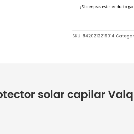
capilar
¡ Si compras este producto ga
Valquer
cantidad
SKU:
8420212219014
Categor
otector solar capilar Val