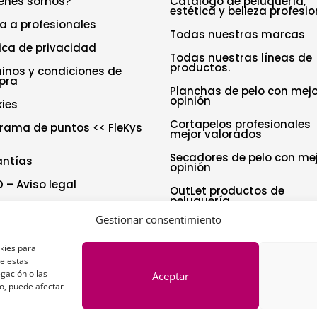
enes somos?
Catálogo de peluquería,
estética y belleza profesio
a a profesionales
Todas nuestras marcas
tica de privacidad
Todas nuestras líneas de
productos.
inos y condiciones de
pra
Planchas de pelo con mejo
opinión
ies
Cortapelos profesionales
rama de puntos << FleKys
mejor valorados
Secadores de pelo con me
antías
opinión
 – Aviso legal
OutLet productos de
peluquería
tica de cookies (UE)
Gestionar consentimiento
aración de accesibilidad
okies para
de estas
gación o las
Aceptar
to, puede afectar