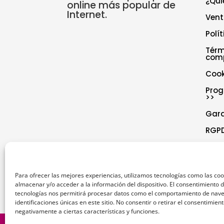
¿Qui
online más popular de
Internet.
Vent
Polí
Térm
com
Cook
Prog
>>
Gar
RGPD
Polí
Decl
Para ofrecer las mejores experiencias, utilizamos tecnologías como las co
almacenar y/o acceder a la información del dispositivo. El consentimiento 
tecnologías nos permitirá procesar datos como el comportamiento de nave
identificaciones únicas en este sitio. No consentir o retirar el consentimien
negativamente a ciertas características y funciones.
1