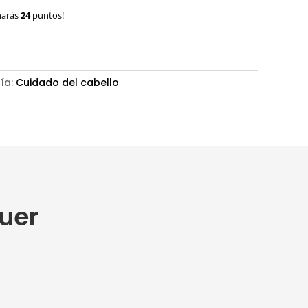
narás
24
puntos!
ía:
Cuidado del cabello
quer