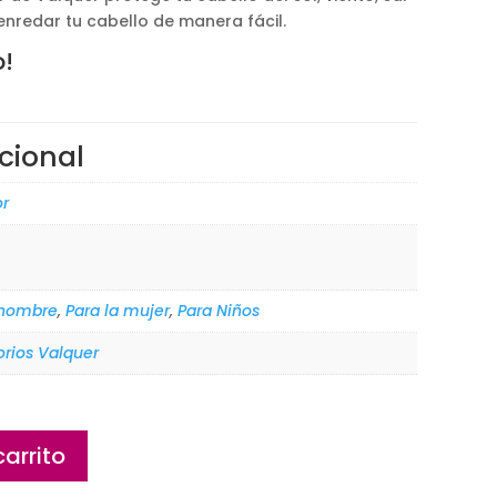
nredar tu cabello de manera fácil.
o!
cional
or
 hombre
,
Para la mujer
,
Para Niños
orios Valquer
carrito