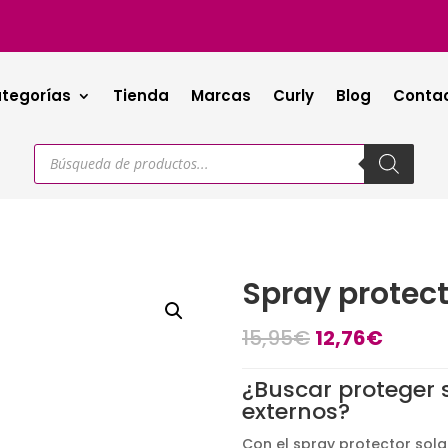
tegorías
Tienda
Marcas
Curly
Blog
Conta
Búsqueda
de
productos
Spray protect
El
El
15,95
€
12,76
€
precio
precio
original
actual
¿Buscar proteger 
era:
es:
externos?
15,95€.
12,76€
Con el spray protector solar