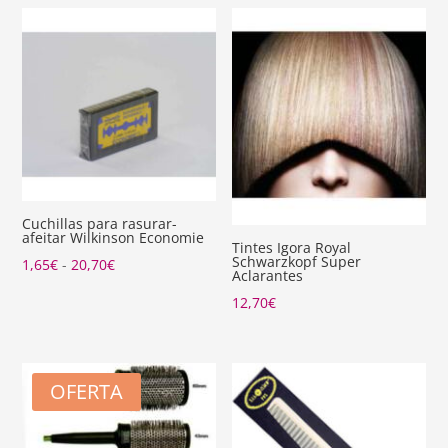
Cuchillas para rasurar-
afeitar Wilkinson Economie
Tintes Igora Royal
Schwarzkopf Super
Rango
1,65
€
-
20,70
€
Aclarantes
de
12,70
€
precios:
desde
1,65€
OFERTA
hasta
20,70€