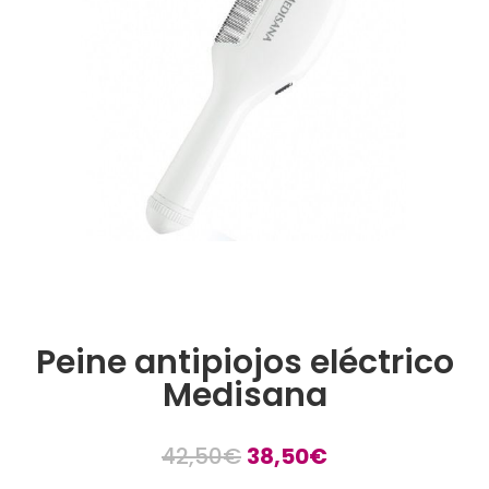
Peine antipiojos eléctrico
Medisana
El
El
42,50
€
38,50
€
precio
precio