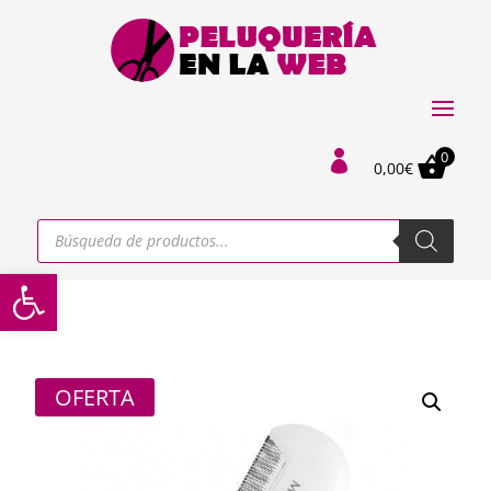
0

0,00
€
Búsqueda
de
productos
Abrir barra de herramientas
OFERTA