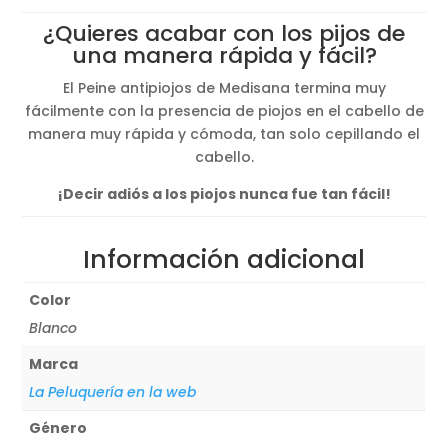
original
actual
¿Quieres acabar con los pijos de
era:
es:
una manera rápida y fácil?
42,50€.
38,50€.
El Peine antipiojos de Medisana termina muy
fácilmente con la presencia de piojos en el cabello de
manera muy rápida y cómoda, tan solo cepillando el
cabello.
¡Decir adiós a los piojos nunca fue tan fácil!
Información adicional
Color
Blanco
Marca
La Peluquería en la web
Género