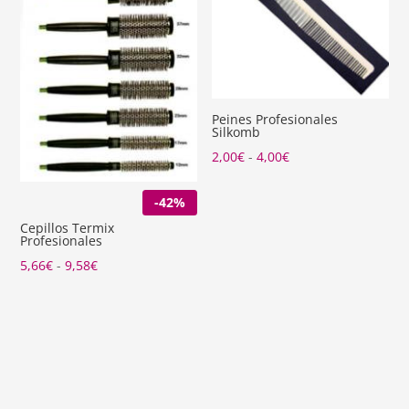
Peines Profesionales
Silkomb
Rango
2,00
€
-
4,00
€
de
-42%
precios:
desde
Cepillos Termix
Profesionales
2,00€
Rango
5,66
€
-
9,58
€
hasta
de
4,00€
precios:
desde
5,66€
hasta
9,58€