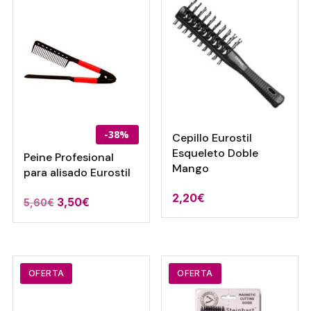
hasta
28,07€
-38%
Cepillo Eurostil
Esqueleto Doble
Peine Profesional
Mango
para alisado Eurostil
2,20
€
El
El
3,50
€
5,60
€
precio
precio
original
actual
era:
es:
5,60€.
3,50€.
OFERTA
OFERTA