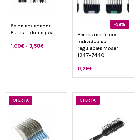
-99%
Peine ahuecador
Eurostil doble púa
Peines metálicos
individuales
Rango
1,00
€
-
3,50
€
regulables Moser
de
1247-7440
precios:
6,29
€
desde
1,00€
hasta
3,50€
OFERTA
OFERTA