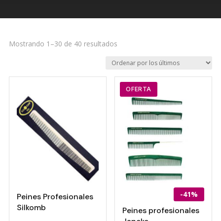
Ordenado
Mostrando 1–30 de 40 resultados
por
los
últimos
OFERTA
-41%
Peines Profesionales
Silkomb
Peines profesionales