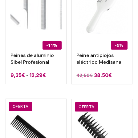
-11%
-9%
Peines de aluminio
Peine antipiojos
Sibel Profesional
eléctrico Medisana
Rango
El
El
9,35
€
-
12,29
€
38,50
€
42,50
€
de
precio
precio
precios:
original
actual
desde
era:
es:
9,35€
42,50€.
38,50€.
OFERTA
OFERTA
hasta
12,29€