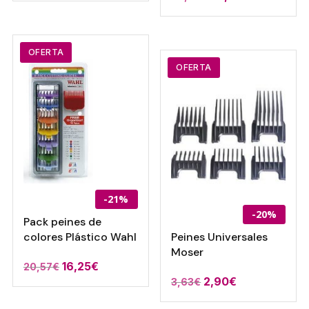
precio
precio
original
actual
original
actual
era:
es:
era:
es:
11,50€.
8,97€.
OFERTA
39,55€.
30,85€.
OFERTA
-21%
-20%
Pack peines de
colores Plástico Wahl
Peines Universales
Moser
16,25
€
20,57
€
El
El
2,90
€
3,63
€
precio
precio