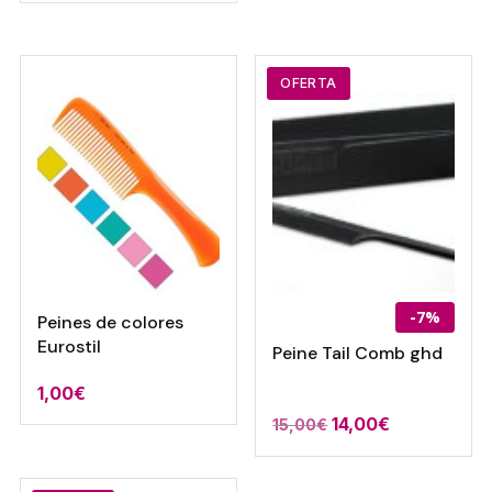
precios:
desde
desde
15,73€
12,43€
hasta
OFERTA
hasta
50,82€
40,15€
-7%
Peines de colores
Eurostil
Peine Tail Comb ghd
1,00
€
El
El
14,00
€
15,00
€
precio
precio
original
actual