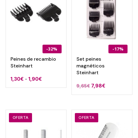
-32%
-17%
Peines de recambio
Set peines
Steinhart
magnéticos
Steinhart
Rango
1,30
€
-
1,90
€
El
El
7,98
€
9,65
€
de
precio
precio
precios:
original
actual
desde
era:
es:
1,30€
9,65€.
7,98€.
OFERTA
OFERTA
hasta
1,90€