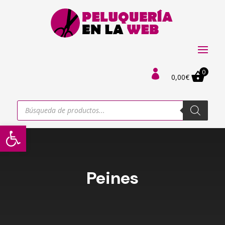
0

0,00
€
Búsqueda
de
productos
Abrir barra de herramientas
Peines