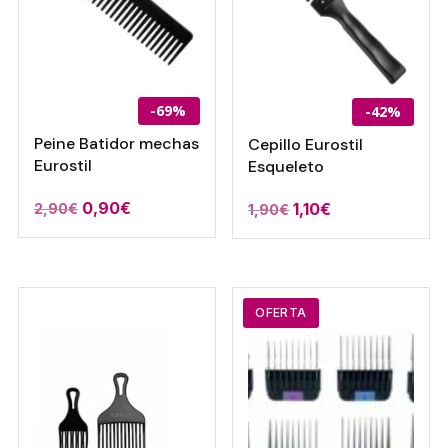
-69%
-42%
Peine Batidor mechas
Cepillo Eurostil
Eurostil
Esqueleto
El
El
0,90
€
El
El
1,10
€
2,90
€
1,90
€
precio
precio
precio
precio
original
actual
original
actual
era:
es:
era:
es:
2,90€.
0,90€.
1,90€.
1,10€.
OFERTA