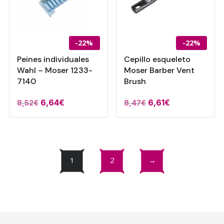
-22%
-22%
Peines individuales
Cepillo esqueleto
Wahl – Moser 1233-
Moser Barber Vent
7140
Brush
El
El
El
El
6,64
€
6,61
€
8,52
€
8,47
€
precio
precio
precio
precio
original
actual
original
actual
era:
es:
era:
es:
8,52€.
6,64€.
8,47€.
6,61€.
1
2
→