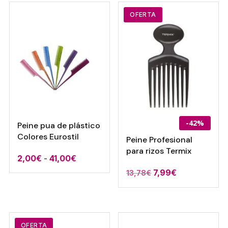
era:
es:
15,00€.
14,00€.
13,91€.
11,13€.
OFERTA
-42%
Peine pua de plástico
Colores Eurostil
Peine Profesional
para rizos Termix
Rango
2,00
€
-
41,00
€
de
El
El
7,99
€
13,78
€
precios:
precio
precio
desde
original
actual
2,00€
era:
es:
hasta
13,78€.
7,99€.
OFERTA