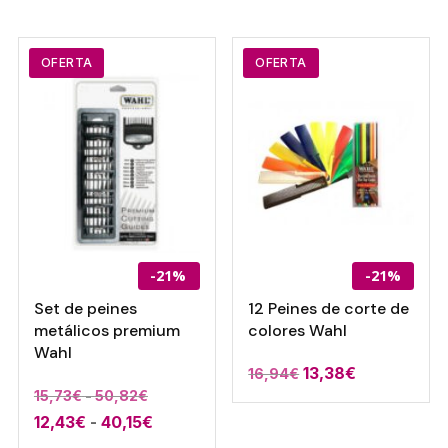
original
actual
era:
es:
3,63€.
2,90€.
OFERTA
OFERTA
-21%
-21%
Set de peines
12 Peines de corte de
metálicos premium
colores Wahl
Wahl
13,38
€
16,94
€
Rango
15,73
€
-
50,82
€
Rango
12,43
€
-
40,15
€
de
de
precios: