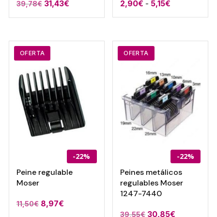
Rango
31,43
€
2,90
€
-
5,15
€
39,78
€
de
precios:
desde
2,90€
OFERTA
OFERTA
hasta
5,15€
-22%
-22%
Peine regulable
Peines metálicos
Moser
regulables Moser
1247-7440
El
El
8,97
€
11,50
€
El
El
30,85
€
39,55
€
precio
precio