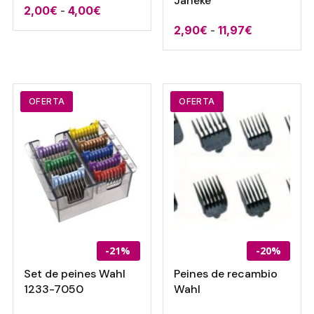
Janeke
Rango
2,00
€
-
4,00
€
de
Rango
2,90
€
-
11,97
€
precios:
de
desde
precios:
2,00€
desde
hasta
2,90€
OFERTA
OFERTA
4,00€
hasta
11,97€
-21%
-20%
Set de peines Wahl
Peines de recambio
1233-7050
Wahl