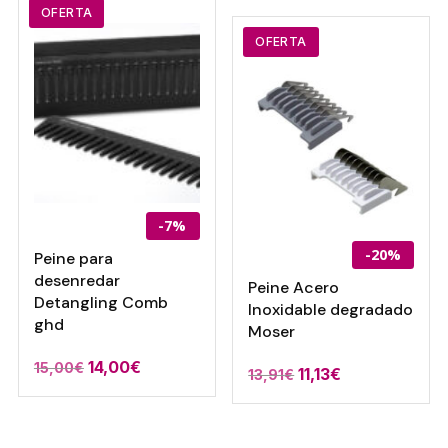
OFERTA
era:
es:
15,00€.
14,00€.
OFERTA
-7%
-20%
Peine para
desenredar
Peine Acero
Detangling Comb
Inoxidable degradado
ghd
Moser
El
El
14,00
€
15,00
€
El
El
11,13
€
13,91
€
precio
precio
precio
precio
original
actual
original
actual
era:
es: