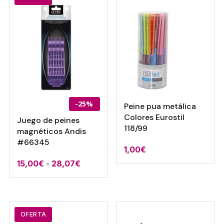
41,00€
-25%
Peine pua metálica
Colores Eurostil
Juego de peines
118/99
magnéticos Andis
#66345
1,00
€
Rango
15,00
€
-
28,07
€
de
precios:
desde
15,00€
OFERTA