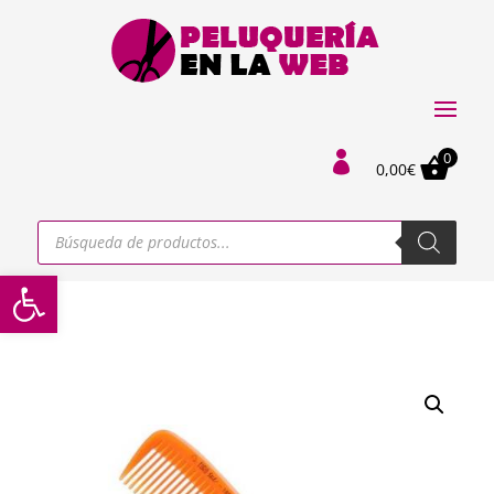
0

0,00
€
Búsqueda
de
productos
Abrir barra de herramientas