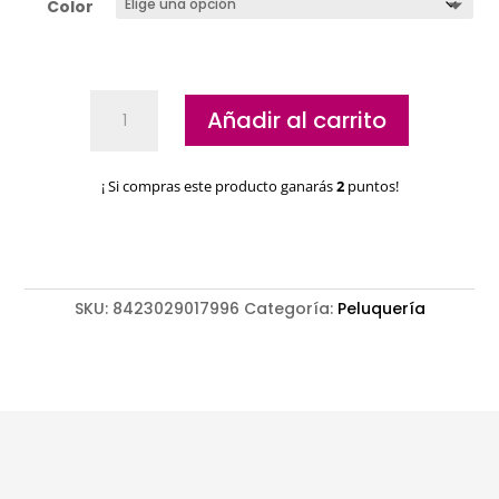
Color
Peines
Añadir al carrito
de
colores
Eurostil
¡ Si compras este producto ganarás
2
puntos!
cantidad
SKU:
8423029017996
Categoría:
Peluquería