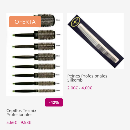
desde
1,65€
OFERTA
hasta
20,70€
Peines Profesionales
Silkomb
Rango
2,00
€
-
4,00
€
de
-42%
precios:
desde
Cepillos Termix
Profesionales
2,00€
Rango
5,66
€
-
9,58
€
hasta
de