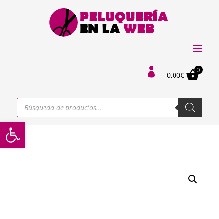
0

0,00
€
Búsqueda
de
productos
Abrir barra de herramientas