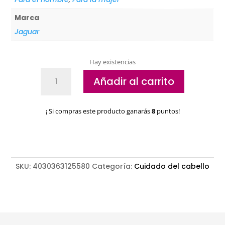
Marca
Jaguar
Hay existencias
Peine
Añadir al carrito
ahuecador
Jaguar
A-
¡ Si compras este producto ganarás
8
puntos!
LINE
540
cantidad
SKU:
4030363125580
Categoría:
Cuidado del cabello