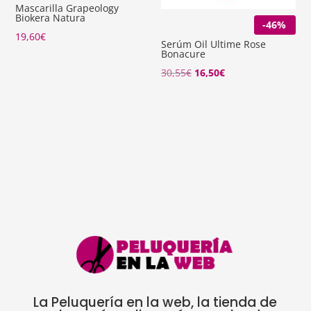
Mascarilla Grapeology
Biokera Natura
-46%
19,60
€
Serúm Oil Ultime Rose
Bonacure
El
El
30,55
€
16,50
€
precio
precio
original
actual
era:
es:
30,55€.
16,50€.
La Peluquería en la web, la tienda de