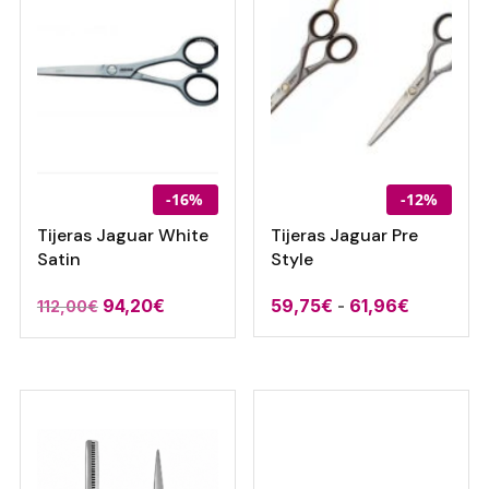
-16%
-12%
Tijeras Jaguar White
Tijeras Jaguar Pre
Satin
Style
El
El
Rango
94,20
€
59,75
€
-
61,96
€
112,00
€
precio
precio
de
original
actual
precios:
era:
es:
desde
112,00€.
94,20€.
59,75€
hasta
61,96€