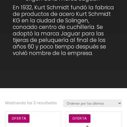
En 1932, Kurt Schmidt fundó la fabrica
de productos de acero Kurt Schmidt
KG en la ciudad de Solingen,
conocido centro de cuchillería. Se
adoptó la marca Jaguar para las
tijeras de peluquería al final de los
años 60 y poco tiempo después se
volvió nombre de la empresa.
Ordenado
Mostrando los 5 resultados
por
los
OFERTA
OFERTA
últimos