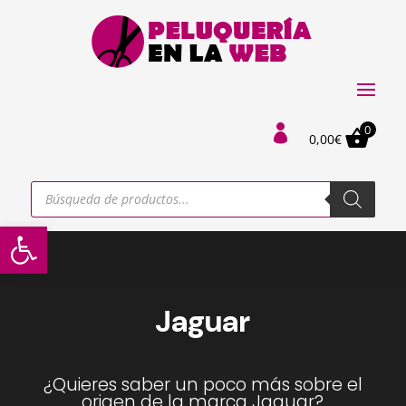
0

0,00
€
Búsqueda
de
productos
Abrir barra de herramientas
Jaguar
¿Quieres saber un poco más sobre el
origen de la marca Jaguar?