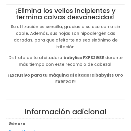
original
actual
¡Elimina los vellos incipientes y
era:
es:
termina calvas desvanecidas!
29,04€.
23,23€.
Su utilización es sencilla, gracias a su uso con o sin
cable. Además, sus hojas son hipoalergénicas
doradas, para que afeitarte no sea sinónimo de
irritación.
Disfruta de tu afeitadora
babyliss FXFS2GSE
durante
más tiempo con este recambio de cabezal.
¡Exclusivo para tu máquina afeitadora babyliss Oro
FXRF2GE!
Información adicional
Género