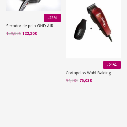
-23%
Secador de pelo GHD AIR
El
El
159,00
€
122,20
€
precio
precio
original
actual
era:
es:
159,00€.
122,20€.
-21%
Cortapelos Wahl Balding
94,98
€
75,03
€