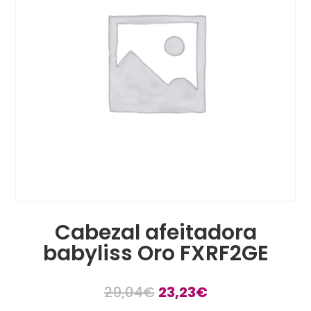
Cabezal afeitadora
babyliss Oro FXRF2GE
El
El
29,04
€
23,23
€
precio
precio