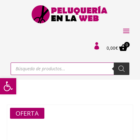
0

0,00
€
Búsqueda
de
productos
Abrir barra de herramientas
OFERTA