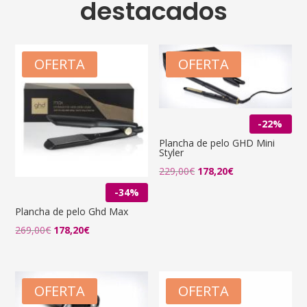
destacados
OFERTA
OFERTA
-22%
Plancha de pelo GHD Mini
Styler
El
El
229,00
€
178,20
€
precio
precio
-34%
original
actual
Plancha de pelo Ghd Max
era:
es:
El
El
269,00
€
178,20
€
229,00€.
178,20€.
precio
precio
original
actual
era:
es:
OFERTA
OFERTA
269,00€.
178,20€.