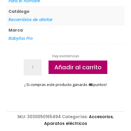
Para el hombre
Catálogo
Recambios de afeitar
Marca
Babyliss Pro
Hay existencias
Cabezal
Añadir al carrito
afeitadora
babyliss
Oro
¡ Si compras este producto ganarás
46
puntos!
FXRF2GE
cantidad
SKU:
3030050165494
Categorías:
Accesorios
,
Aparatos eléctricos