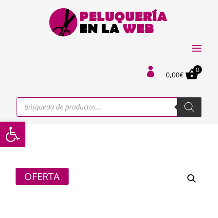
0

0,00
€
Búsqueda
de
productos
Abrir barra de herramientas
OFERTA