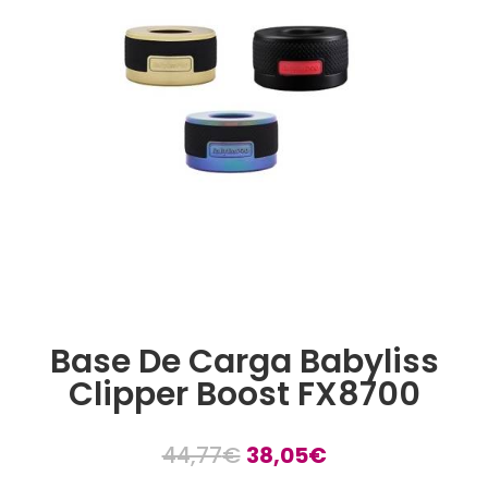
Base De Carga Babyliss
Clipper Boost FX8700
El
El
44,77
€
38,05
€
precio
precio