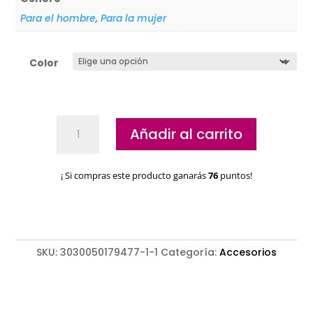
Para el hombre
,
Para la mujer
Color
Base
Añadir al carrito
De
Carga
Babyliss
¡ Si compras este producto ganarás
76
puntos!
Clipper
Boost
FX8700
cantidad
SKU:
3030050179477-1-1
Categoría:
Accesorios