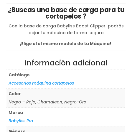
original
actual
¿Buscas una base de carga para tu
era:
es:
cortapelos ?
44,77€.
38,05€.
Con la base de carga Babyliss Boost Clipper podrás
dejar tu máquina de forma segura
¡Elige el el mismo modelo de tu Máquina!
Información adicional
Catálogo
Accesorios máquina cortapelos
Color
Negro – Rojo, Chamaleon, Negro-Oro
Marca
Babyliss Pro
Género