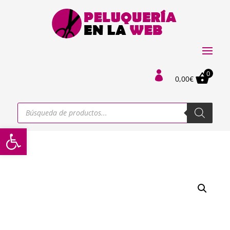
0

0,00
€
Búsqueda
de
productos
Abrir barra de herramientas