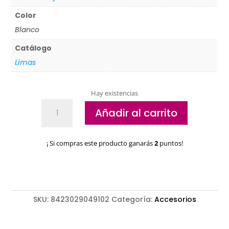
Color
Blanco
Catálogo
Limas
Hay existencias
Taco
Añadir al carrito
de
pulir
Pollie
¡ Si compras este producto ganarás
2
puntos!
Profesional
cantidad
SKU:
8423029049102
Categoría:
Accesorios