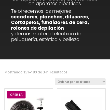
en aparatos eléctricos.
Te ofrecemos los mejores
secadores, planchas, difusores,
Cortapelos, fundidores de cera,
rolones de depilación
y demás material eléctrico de
peluquería, estética y belleza.
Ordenado
Mostrando 151–180 de 341 resultados
por
los
últimos
OFERTA