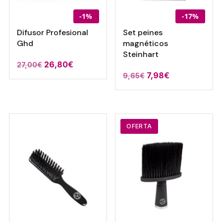
-1%
-17%
Difusor Profesional
Set peines
Ghd
magnéticos
Steinhart
El
El
26,80
€
27,00
€
El
El
7,98
€
9,65
€
precio
precio
precio
precio
original
actual
original
actual
era:
es:
era:
es:
27,00€.
26,80€.
9,65€.
7,98€.
OFERTA