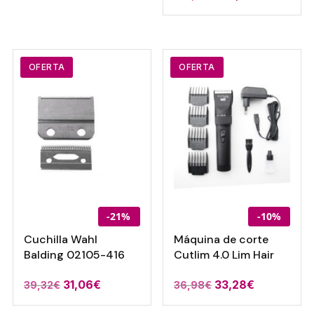
precio
precio
original
actual
original
actual
era:
es:
era:
es:
8,15€.
6,72€.
182,90€.
174,90€.
OFERTA
OFERTA
-21%
-10%
Cuchilla Wahl
Máquina de corte
Balding 02105-416
Cutlim 4.0 Lim Hair
31,06
€
33,28
€
39,32
€
36,98
€