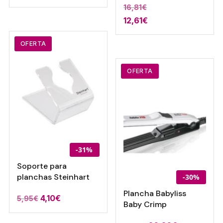
16,81
€
12,61
€
OFERTA
OFERTA
-31%
Soporte para
planchas Steinhart
-30%
Plancha Babyliss
El
El
4,10
€
5,95
€
Baby Crimp
precio
precio