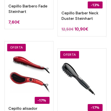
-13%
Cepillo Barbero Fade
Steinhart
Cepillo Barber Neck
Duster Steinhart
7,60
€
El
El
10,90
€
12,50
€
precio
precio
original
actual
OFERTA
era:
es:
12,50€.
10,90€.
OFERTA
-17%
-17%
Cepillo alisador