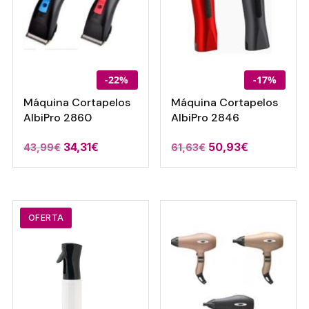
-22%
-17%
Máquina Cortapelos
Máquina Cortapelos
AlbiPro 2860
AlbiPro 2846
El
El
El
El
34,31
€
50,93
€
43,99
€
61,63
€
precio
precio
precio
precio
original
actual
original
actual
era:
es:
era:
es:
43,99€.
34,31€.
61,63€.
50,93€.
OFERTA