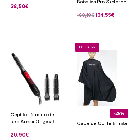
Babyliss Pro Skeleton
38,50
€
El
El
134,55
€
168,19
€
precio
precio
original
actual
era:
es:
168,19€.
134,55€.
OFERTA
-25%
Cepillo térmico de
aire Areox Original
Capa de Corte Ermila
20,90
€