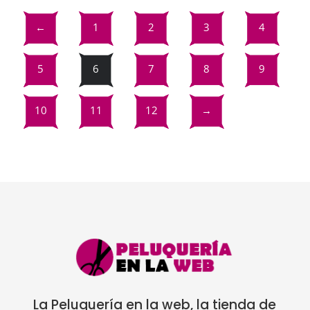
era:
es:
19,36€.
13,55€.
←
1
2
3
4
5
6
7
8
9
10
11
12
→
La Peluquería en la web, la tienda de