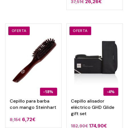
original
actual
El
El
26,26
€
37,51
€
era:
es:
precio
precio
5,95€.
4,10€.
original
actual
era:
es:
37,51€.
26,26€.
OFERTA
OFERTA
-18%
-4%
Cepillo para barba
Cepillo alisador
con mango Steinhart
eléctrico GHD Glide
gift set
El
El
6,72
€
8,15
€
El
El
174,90
€
182,90
€
precio
precio