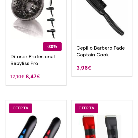
-30%
Cepillo Barbero Fade
Captain Cook
Difusor Profesional
Babyliss Pro
3,96
€
El
El
8,47
€
12,10
€
precio
precio
original
actual
era:
es:
12,10€.
8,47€.
OFERTA
OFERTA