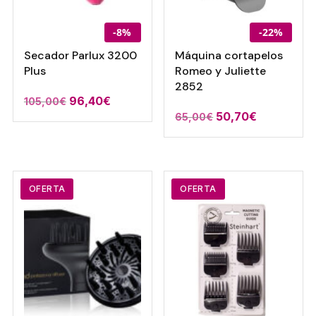
-8%
-22%
Secador Parlux 3200
Máquina cortapelos
Plus
Romeo y Juliette
2852
El
El
96,40
€
105,00
€
El
El
50,70
€
65,00
€
precio
precio
precio
precio
original
actual
original
actual
era:
es:
era:
es:
105,00€.
96,40€.
65,00€.
50,70€.
OFERTA
OFERTA