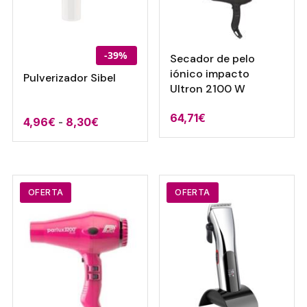
-39%
Secador de pelo
iónico impacto
Pulverizador Sibel
Ultron 2100 W
64,71
€
Rango
4,96
€
-
8,30
€
de
precios:
desde
4,96€
OFERTA
OFERTA
hasta
8,30€