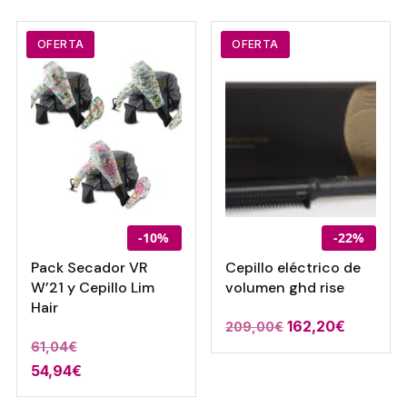
OFERTA
OFERTA
-10%
-22%
Pack Secador VR
Cepillo eléctrico de
W’21 y Cepillo Lim
volumen ghd rise
Hair
El
El
162,20
€
209,00
€
61,04
€
precio
precio
54,94
€
original
actual
era:
es: