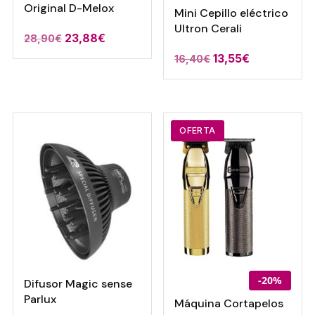
Original D-Melox
Mini Cepillo eléctrico
Ultron Cerali
El
El
23,88
€
28,90
€
precio
precio
El
El
13,55
€
16,40
€
original
actual
precio
precio
era:
es:
original
actual
28,90€.
23,88€.
era:
es:
16,40€.
13,55€.
OFERTA
-20%
Difusor Magic sense
Parlux
Máquina Cortapelos