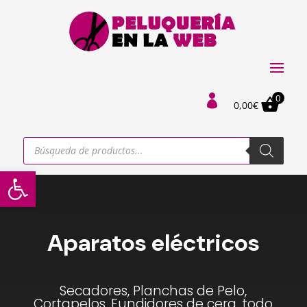
0

0,00
€
Búsqueda
de
productos
Abrir barra de herramientas
Aparatos eléctricos
Secadores, Planchas de Pelo,
Cortapelos, Fundidores de cera, todo