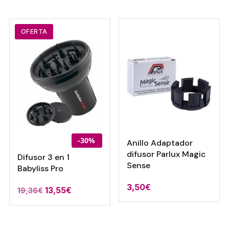
209,00€.
162,20€
OFERTA
-30%
Anillo Adaptador
difusor Parlux Magic
Difusor 3 en 1
Sense
Babyliss Pro
3,50
€
El
El
13,55
€
19,36
€
precio
precio
original
actual