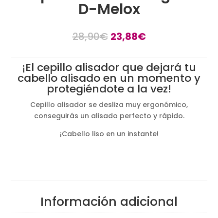
D-Melox
El
El
28,90
€
23,88
€
precio
precio
original
actual
¡El cepillo alisador que dejará tu
era:
es:
cabello alisado en un momento y
28,90€.
23,88€.
protegiéndote a la vez!
Cepillo alisador se desliza muy ergonómico,
conseguirás un alisado perfecto y rápido.
¡Cabello liso en un instante!
Información adicional