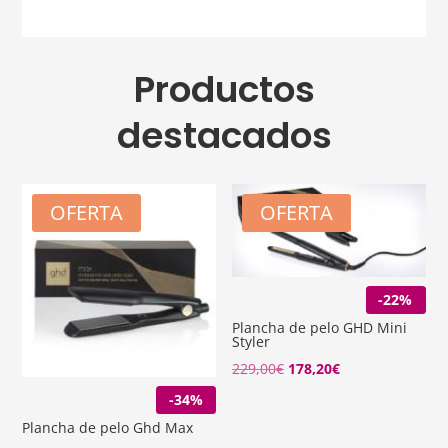
Productos
destacados
OFERTA
OFERTA
-22%
Plancha de pelo GHD Mini
Styler
El
El
229,00
€
178,20
€
precio
precio
-34%
original
actual
Plancha de pelo Ghd Max
era:
es: