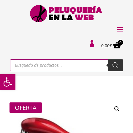
0

0,00
€
Búsqueda
de
productos
Abrir barra de herramientas
OFERTA