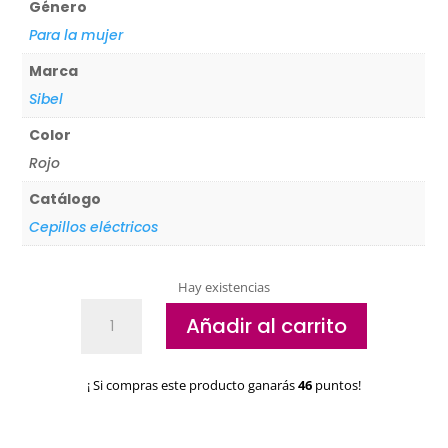
Género
Para la mujer
Marca
Sibel
Color
Rojo
Catálogo
Cepillos eléctricos
Hay existencias
Cepillo
Añadir al carrito
alisador
Original
D-
¡ Si compras este producto ganarás
46
puntos!
Melox
cantidad