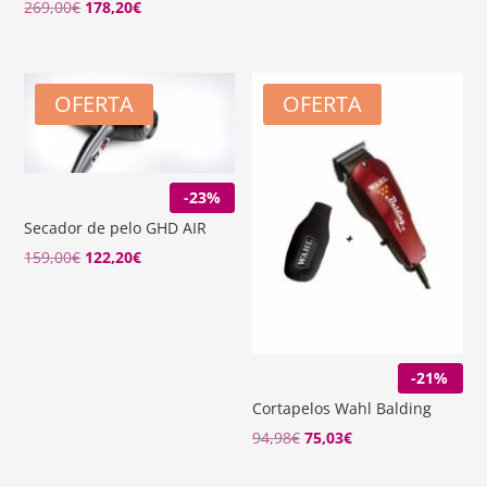
El
El
269,00
€
178,20
€
229,00€.
178,20€.
precio
precio
original
actual
era:
es:
OFERTA
OFERTA
269,00€.
178,20€.
-23%
Secador de pelo GHD AIR
El
El
159,00
€
122,20
€
precio
precio
original
actual
era:
es:
159,00€.
122,20€.
-21%
Cortapelos Wahl Balding
94,98
€
75,03
€