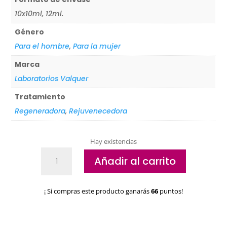
10x10ml, 12ml.
Género
Para el hombre
,
Para la mujer
Marca
Laboratorios Valquer
Tratamiento
Regeneradora
,
Rejuvenecedora
Hay existencias
Tratamiento
Añadir al carrito
capilar
Valquer
SBS
¡ Si compras este producto ganarás
66
puntos!
cantidad