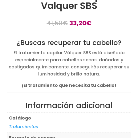
Valquer SBS
El
El
41,50
€
33,20
€
precio
precio
original
actual
¿Buscas recuperar tu cabello?
era:
es:
41,50€.
33,20€.
El tratamiento capilar Válquer SBS está diseñado
especialmente para cabellos secos, dañados y
castigados químicamente, conseguirás recuperar su
luminosidad y brillo natura.
¡El tratamiento que necesita tu cabello!
Información adicional
Catálogo
Tratamientos
Formato de envase