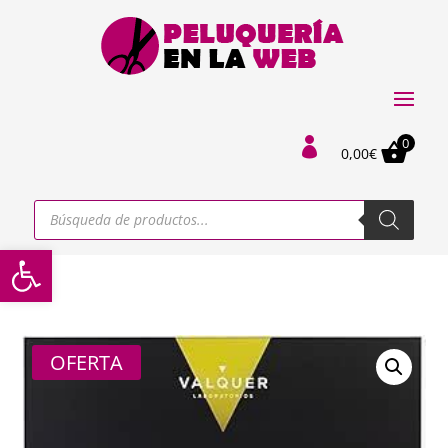
0

0,00
€
Búsqueda
de
productos
Abrir barra de herramientas
OFERTA