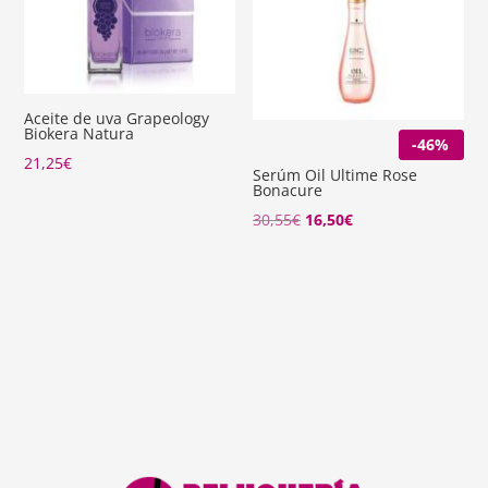
Aceite de uva Grapeology
Biokera Natura
-46%
21,25
€
Serúm Oil Ultime Rose
Bonacure
El
El
30,55
€
16,50
€
precio
precio
original
actual
era:
es:
30,55€.
16,50€.