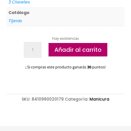
3 Claveles
Catálogo
Tijeras
Hay existencias
Tijeras
Añadir al carrito
uñas
profesional
3
¡ Si compras este producto ganarás
30
puntos!
Claveles
11,5cm
4,5"
02017
cantidad
SKU:
8410990020179
Categoría:
Manicura