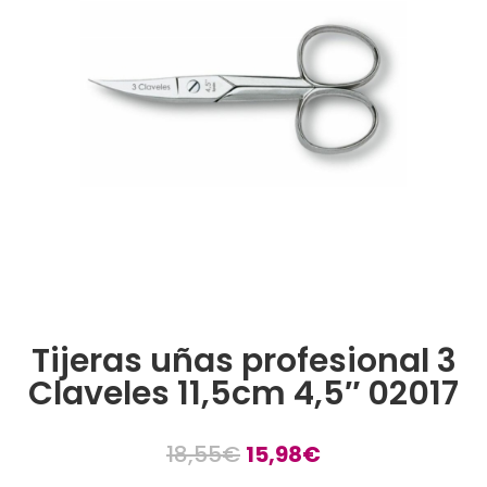
Tijeras uñas profesional 3
Claveles 11,5cm 4,5″ 02017
El
El
18,55
€
15,98
€
precio
precio