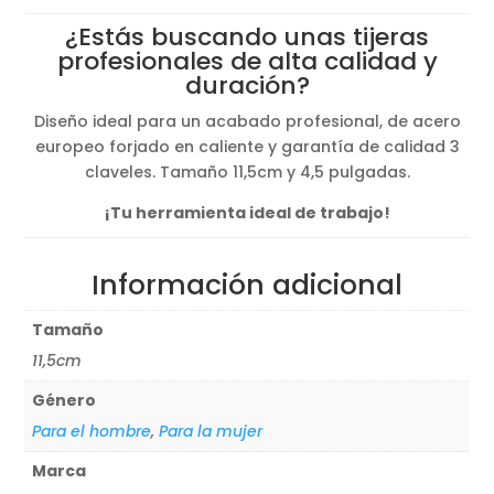
original
actual
¿Estás buscando unas tijeras
era:
es:
profesionales de alta calidad y
18,55€.
15,98€.
duración?
Diseño ideal para un acabado profesional, de acero
europeo forjado en caliente y garantía de calidad 3
claveles. Tamaño 11,5cm y 4,5 pulgadas.
¡Tu herramienta ideal de trabajo!
Información adicional
Tamaño
11,5cm
Género
Para el hombre
,
Para la mujer
Marca