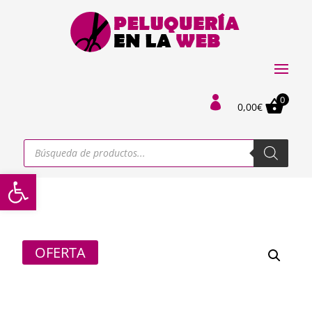
0

0,00
€
Búsqueda
de
productos
Abrir barra de herramientas
OFERTA