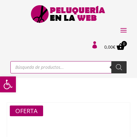
0

0,00
€
Búsqueda
de
productos
Abrir barra de herramientas
OFERTA