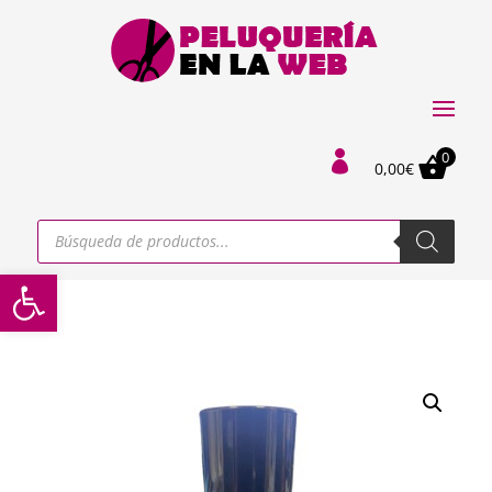
0

0,00
€
Búsqueda
de
productos
Abrir barra de herramientas