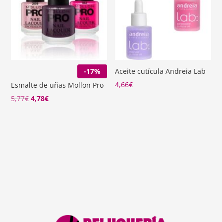
-17%
Aceite cutícula Andreia Lab
4,66
€
Esmalte de uñas Mollon Pro
El
El
5,77
€
4,78
€
precio
precio
original
actual
era:
es:
5,77€.
4,78€.