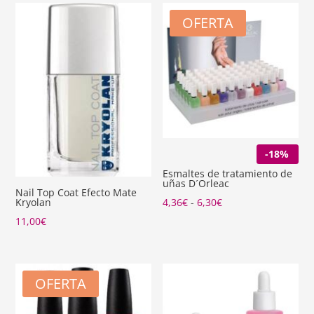
OFERTA
-18%
Esmaltes de tratamiento de
uñas D´Orleac
Nail Top Coat Efecto Mate
Rango
4,36
€
-
6,30
€
Kryolan
de
11,00
€
precios:
desde
4,36€
OFERTA
hasta
6,30€