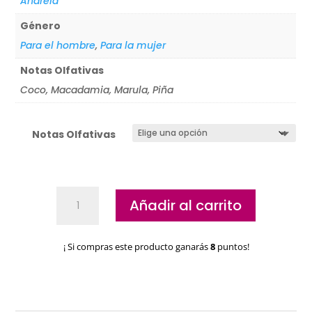
Andreia
Género
Para el hombre
,
Para la mujer
Notas Olfativas
Coco, Macadamia, Marula, Piña
Notas Olfativas
Aceite
Añadir al carrito
cutícula
Andreia
Lab
¡ Si compras este producto ganarás
8
puntos!
cantidad