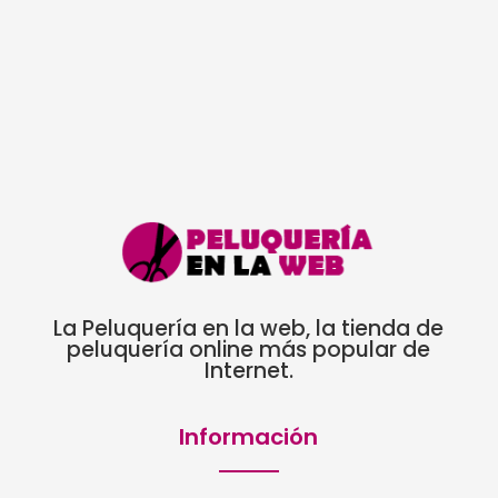
original
actual
era:
es:
5,77€.
4,78€.
La Peluquería en la web, la tienda de
peluquería online más popular de
Internet.
Información