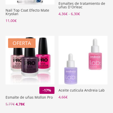
Esmaltes de tratamiento de
uñas D´Orleac
Nail Top Coat Efecto Mate
Rango
4,36
€
-
6,30
€
Kryolan
de
11,00
€
precios:
desde
4,36€
OFERTA
hasta
6,30€
-17%
Aceite cutícula Andreia Lab
4,66
€
Esmalte de uñas Mollon Pro
El
El
5,77
€
4,78
€
precio
precio