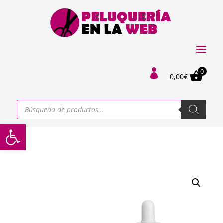
0

0,00
€
Búsqueda
de
productos
Abrir barra de herramientas