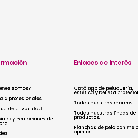
hasta
desde
12,50€
8,59€
hasta
12,50€
ormación
Enlaces de interés
enes somos?
Catálogo de peluquería,
estética y belleza profesio
a a profesionales
Todas nuestras marcas
tica de privacidad
Todas nuestras líneas de
productos.
inos y condiciones de
pra
Planchas de pelo con mejo
opinión
ies