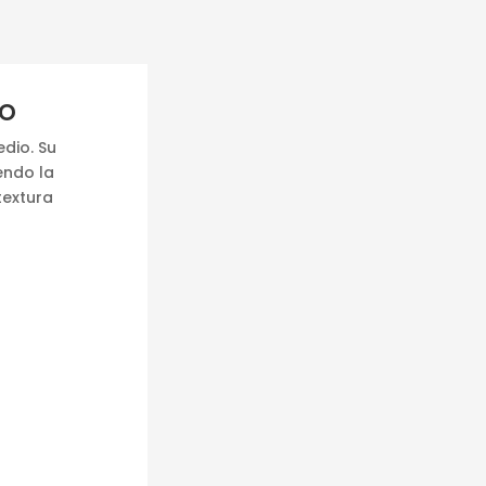
io
dio. Su
endo la
textura