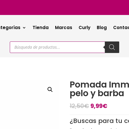
tegorías
Tienda
Marcas
Curly
Blog
Conta
Búsqueda
de
productos
Pomada Immor
pelo y barba
El
El
12,50
€
9,99
€
precio
precio
original
actual
¿Buscas para tu ca
era:
es: