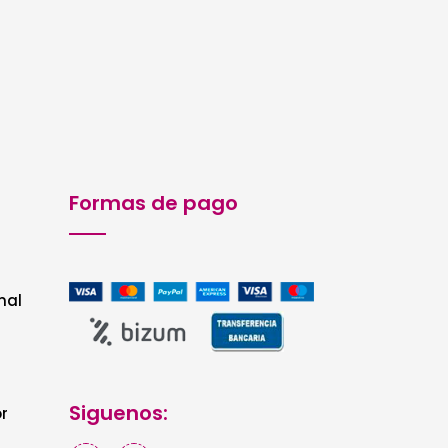
hasta
11,52€
Formas de pago
nal
Siguenos:
r