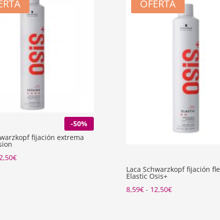
ERTA
OFERTA
-50%
warzkopf fijación extrema
sion
Rango
2,50
€
Laca Schwarzkopf fijación fle
de
Elastic Osis+
precios:
Rango
8,59
€
-
12,50
€
desde
de
7,44€
precios: