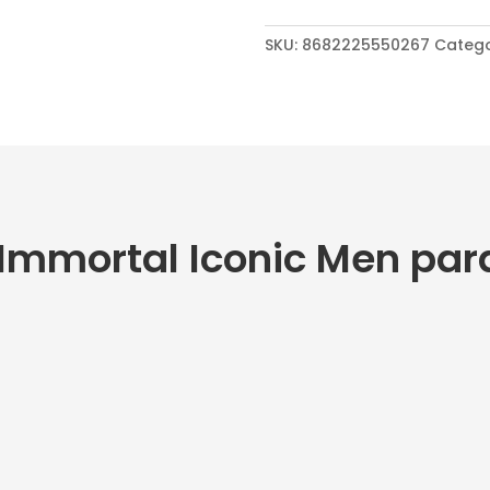
SKU:
8682225550267
Catego
Immortal Iconic Men par