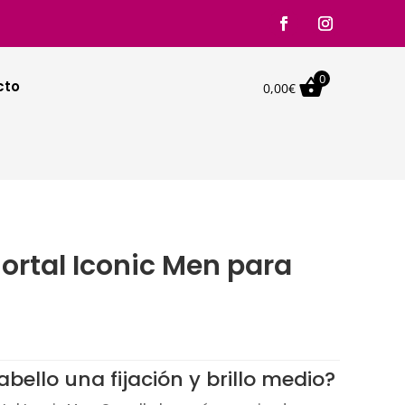
0

cto
0,00
€
tal Iconic Men para
bello una fijación y brillo medio?