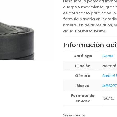
Descubre la pomada Immorta
12,50€.
9,99€.
cuerpo y movimiento, gracias
es apta tanto para cabello
formula basada en ingredie
natural sin dejar residuos, 
agua.
Formato 150ml.
Información adi
Catálogo
Ceras
Fijación
Normal
Género
Para el
Marca
IMMORT
Formato de
150ml.
envase
Sin existencias