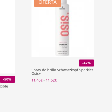
OFERTA
-47%
Spray de brillo Schwarzkopf Sparkler
Osis+
-50%
Rango
11,40
€
-
11,52
€
xible
de
precios:
desde
11,40€