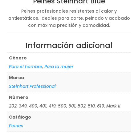
Peines Steinhart Blue
desde
1,47€
Peines profesionales resistentes al calor y
hasta
antiestáticos. Ideales para corte, peinado y acabado
2,10€
con máxima precisión y comodidad.
Información adicional
Género
Para el hombre
,
Para la mujer
Marca
Steinhart Professional
Número
202, 349, 400, 401, 419, 500, 501, 502, 510, 619, Mark II
Catálogo
Peines