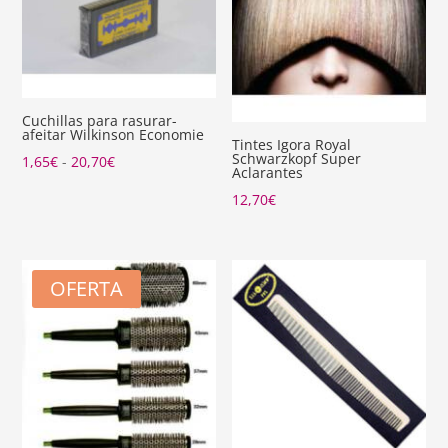
Cuchillas para rasurar-
afeitar Wilkinson Economie
Tintes Igora Royal
Schwarzkopf Super
Rango
1,65
€
-
20,70
€
Aclarantes
de
12,70
€
precios:
desde
1,65€
OFERTA
hasta
20,70€