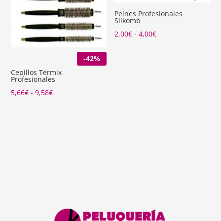
Peines Profesionales
Silkomb
Rango
2,00
€
-
4,00
€
de
-42%
precios:
desde
Cepillos Termix
Profesionales
2,00€
Rango
5,66
€
-
9,58
€
hasta
de
4,00€
precios:
desde
5,66€
hasta
9,58€