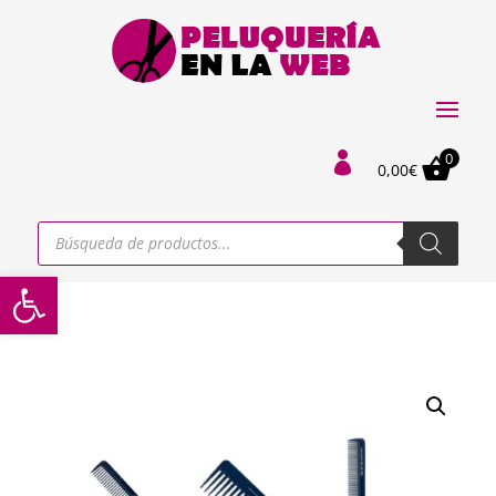
0

0,00
€
Búsqueda
de
productos
Abrir barra de herramientas