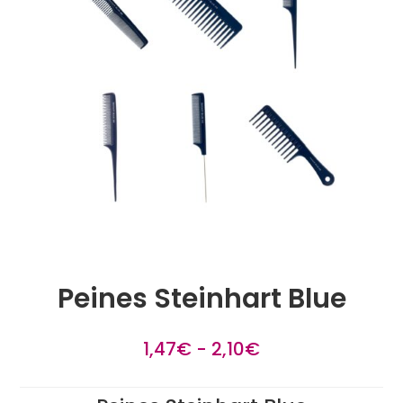
Peines Steinhart Blue
Rango
1,47
€
-
2,10
€
de
precios: