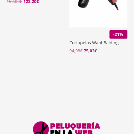
El
El
159,00
€
122,20
€
precio
precio
original
actual
era:
es:
159,00€.
122,20€.
-21%
Cortapelos Wahl Balding
94,98
€
75,03
€