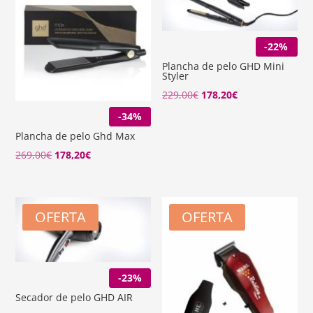
-22%
Plancha de pelo GHD Mini
Styler
El
El
229,00
€
178,20
€
precio
precio
-34%
original
actual
Plancha de pelo Ghd Max
era:
es:
El
El
269,00
€
178,20
€
229,00€.
178,20€.
precio
precio
original
actual
era:
es:
OFERTA
OFERTA
269,00€.
178,20€.
-23%
Secador de pelo GHD AIR