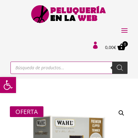
0

0,00
€
Búsqueda
de
productos
Abrir barra de herramientas
OFERTA