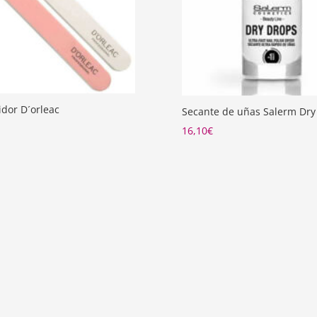
idor D´orleac
Secante de uñas Salerm Dry
16,10
€