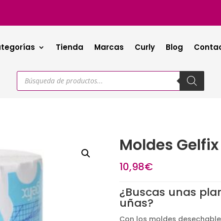
tegorías
Tienda
Marcas
Curly
Blog
Conta
Búsqueda
de
productos
Moldes Gelfix
10,98
€
¿Buscas unas plan
uñas?
Con los moldes desechables