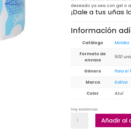
deseado ya sea con gel o ac
¡Dale a tus uñas l
Información adi
Catálogo
Moldes
Formato de
500 uni
envase
Género
Para el
Marca
Kativa
Color
Azul
Hay existencias
Moldes
Añadir al 
Gelfix
extensión