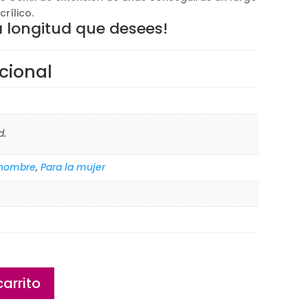
rílico.
a longitud que desees!
cional
d.
 hombre
,
Para la mujer
carrito