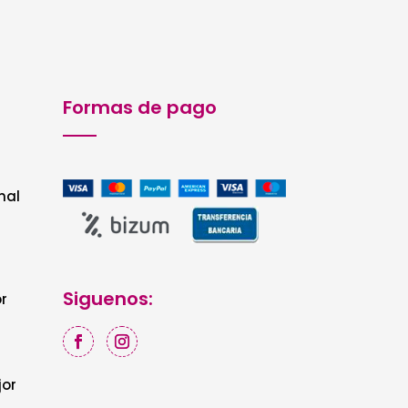
Formas de pago
nal
Siguenos:
r
jor