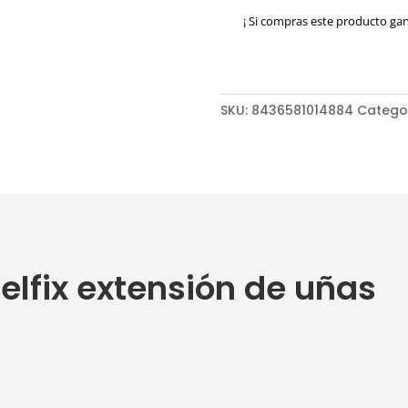
de
¡ Si compras este producto ga
uñas
cantidad
SKU:
8436581014884
Catego
elfix extensión de uñas