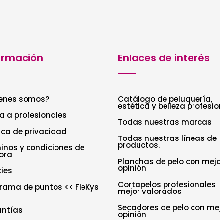
ormación
Enlaces de interés
enes somos?
Catálogo de peluquería,
estética y belleza profesio
a a profesionales
Todas nuestras marcas
tica de privacidad
Todas nuestras líneas de
productos.
inos y condiciones de
pra
Planchas de pelo con mejo
opinión
ies
Cortapelos profesionales
rama de puntos << FleKys
mejor valorados
Secadores de pelo con me
antías
opinión