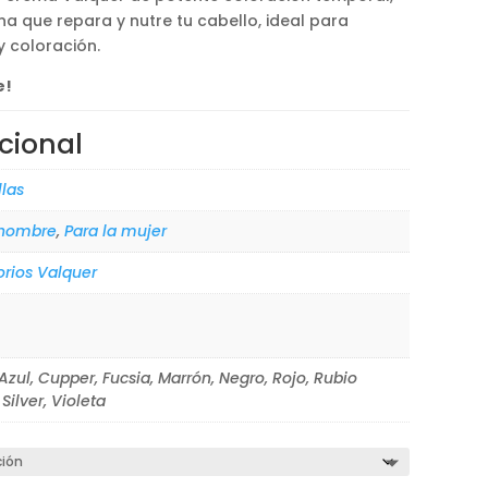
a que repara y nutre tu cabello, ideal para
y coloración.
e!
cional
llas
 hombre
,
Para la mujer
orios Valquer
Azul, Cupper, Fucsia, Marrón, Negro, Rojo, Rubio
Silver, Violeta