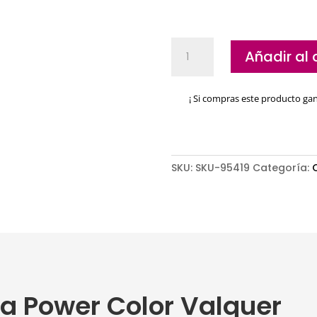
Mascarilla
Añadir al 
Power
Color
Valquer
¡ Si compras este producto ga
cantidad
SKU:
SKU-95419
Categoría:
la Power Color Valquer