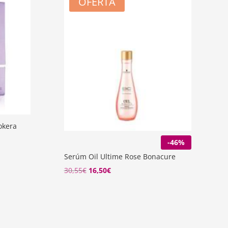
OFERTA
okera
-46%
Serúm Oil Ultime Rose Bonacure
El
El
30,55
€
16,50
€
precio
precio
original
actual
era:
es:
30,55€.
16,50€.