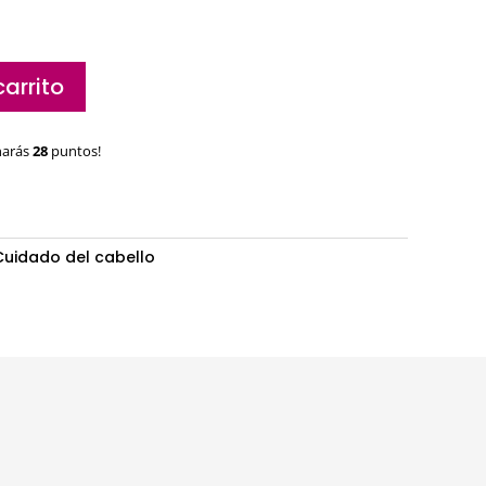
carrito
narás
28
puntos!
Cuidado del cabello