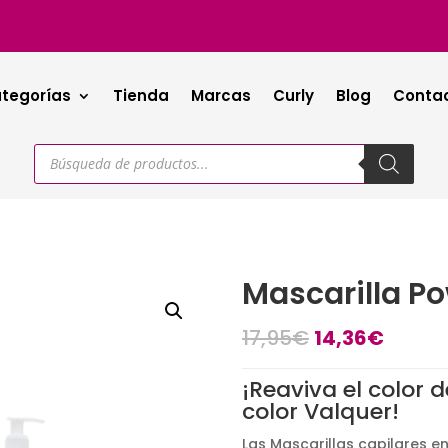
tegorías
Tienda
Marcas
Curly
Blog
Conta
Búsqueda
de
productos
Mascarilla Po
El
El
17,95
€
14,36
€
precio
precio
original
actua
¡Reaviva el color 
era:
es:
color Valquer!
17,95€.
14,36€
Las Mascarillas capilares 