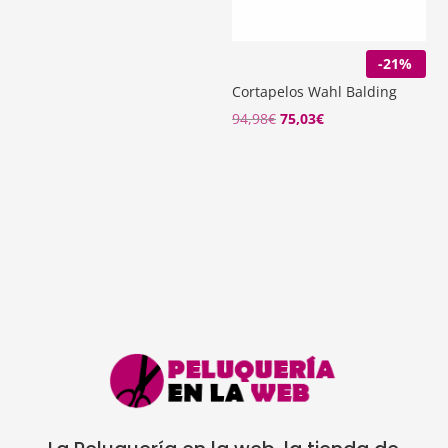
original
actual
era:
es:
159,00€.
122,20€.
-21%
Cortapelos Wahl Balding
94,98
€
75,03
€