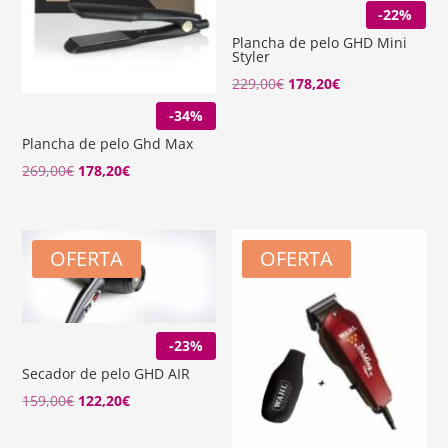
-22%
Plancha de pelo GHD Mini
Styler
El
El
229,00
€
178,20
€
precio
precio
-34%
original
actual
Plancha de pelo Ghd Max
era:
es:
El
El
269,00
€
178,20
€
229,00€.
178,20€.
precio
precio
original
actual
era:
es:
OFERTA
OFERTA
269,00€.
178,20€.
-23%
Secador de pelo GHD AIR
El
El
159,00
€
122,20
€
precio
precio