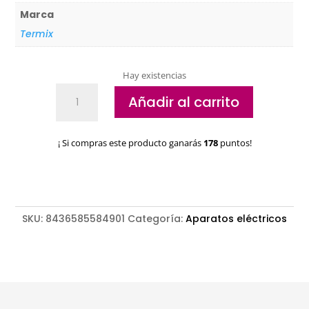
Marca
Termix
Hay existencias
Máquina
Añadir al carrito
cortapelos
Termix
Marble
¡ Si compras este producto ganarás
178
puntos!
retocadora
cantidad
SKU:
8436585584901
Categoría:
Aparatos eléctricos