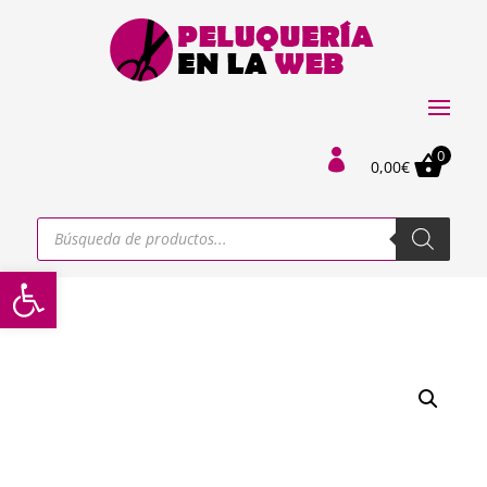
0

0,00
€
Búsqueda
de
productos
Abrir barra de herramientas