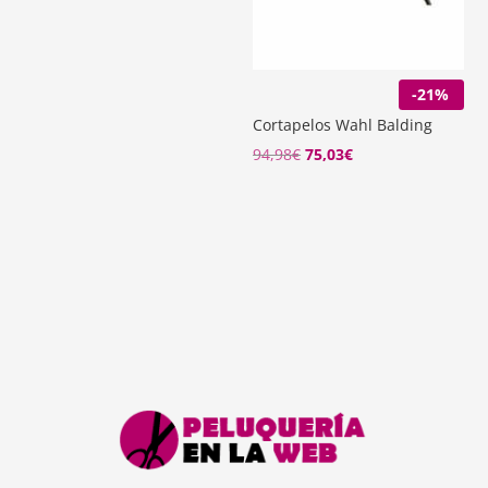
precio
precio
original
actual
era:
es:
159,00€.
122,20€.
-21%
Cortapelos Wahl Balding
94,98
€
75,03
€