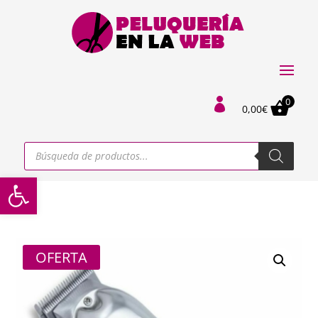
0

0,00
€
Búsqueda
de
productos
Abrir barra de herramientas
OFERTA