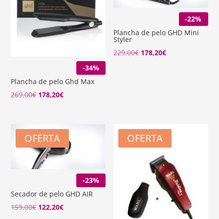
-22%
Plancha de pelo GHD Mini
Styler
El
El
229,00
€
178,20
€
precio
precio
-34%
original
actual
Plancha de pelo Ghd Max
era:
es:
El
El
269,00
€
178,20
€
229,00€.
178,20€.
precio
precio
original
actual
era:
es:
OFERTA
OFERTA
269,00€.
178,20€.
-23%
Secador de pelo GHD AIR
El
El
159,00
€
122,20
€