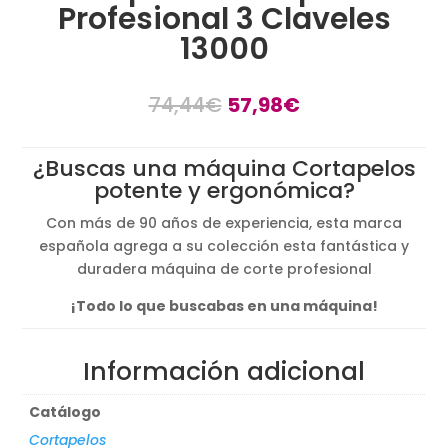
Profesional 3 Claveles
13000
El
El
74,44
€
57,98
€
precio
precio
original
actual
¿Buscas una máquina Cortapelos
era:
es:
potente y ergonómica?
74,44€.
57,98€.
Con más de 90 años de experiencia, esta marca
española agrega a su colección esta fantástica y
duradera máquina de corte profesional
¡Todo lo que buscabas en una máquina!
Información adicional
Catálogo
Cortapelos