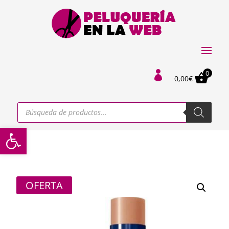
0

0,00
€
Búsqueda
de
productos
Abrir barra de herramientas
OFERTA