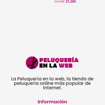
original
actual
El
El
24,00
€
21,20
€
era:
es:
precio
precio
28,50€.
26,50€.
original
actual
era:
es:
24,00€.
21,20€.
La Peluquería en la web, la tienda de
peluquería online más popular de
Internet.
Información