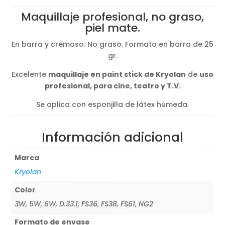
original
actual
Maquillaje profesional, no graso,
era:
es:
piel mate.
28,50€.
26,50€.
En barra y cremoso. No graso. Formato en barra de 25
gr.
Excelente
maquillaje en paint stick de Kryolan
de
uso
profesional, para cine, teatro y T.V.
Se aplica con esponjilla de látex húmeda.
Información adicional
Marca
Kryolan
Color
3W, 5W, 6W, D.33.1, FS36, FS38, FS61, NG2
Formato de envase