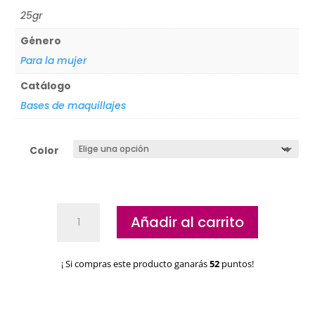
25gr
Género
Para la mujer
Catálogo
Bases de maquillajes
Color
Maquillaje
Añadir al carrito
en
Paint
Stick
¡ Si compras este producto ganarás
52
puntos!
Kryolan
Profesional
cantidad