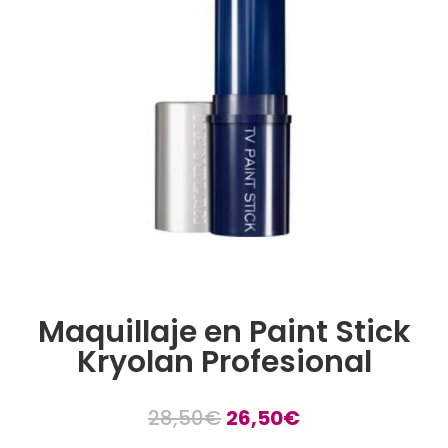
Maquillaje en Paint Stick
Kryolan Profesional
El
El
28,50
€
26,50
€
precio
precio