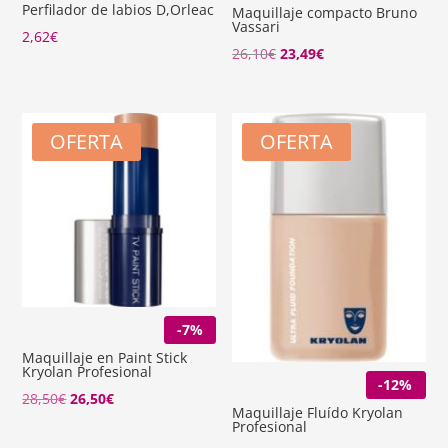
Perfilador de labios D,Orleac
Maquillaje compacto Bruno
Vassari
2,62
€
El
El
26,10
€
23,49
€
precio
precio
original
actual
era:
es:
OFERTA
OFERTA
26,10€.
23,49€.
-7%
Maquillaje en Paint Stick
Kryolan Profesional
-12%
El
El
28,50
€
26,50
€
Maquillaje Fluído Kryolan
precio
precio
Profesional