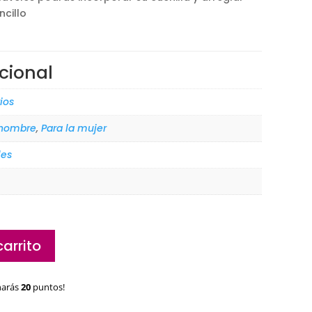
ncillo
cional
ios
 hombre
,
Para la mujer
les
carrito
narás
20
puntos!