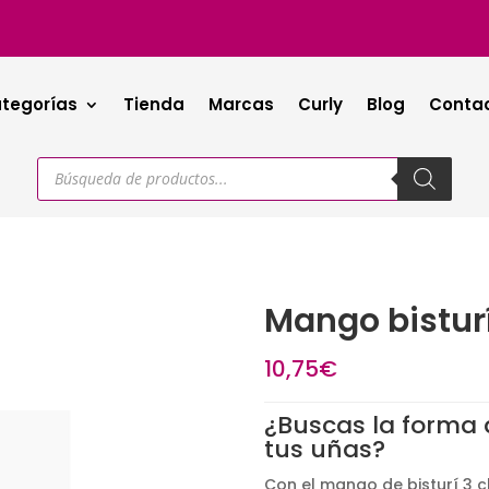
tegorías
Tienda
Marcas
Curly
Blog
Conta
Búsqueda
de
productos
Mango bisturí
10,75
€
¿Buscas la forma 
tus uñas?
Con el mango de bisturí 3 c