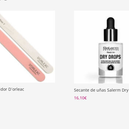
idor D´orleac
Secante de uñas Salerm Dry
16,10
€