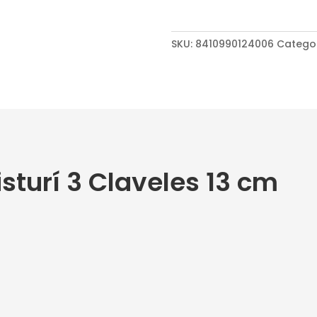
cm
cantidad
SKU:
8410990124006
Catego
sturí 3 Claveles 13 cm