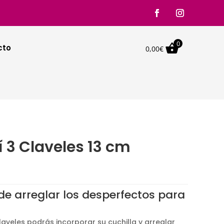
0

cto
0,00
€
 3 Claveles 13 cm
de arreglar los desperfectos para
laveles podrás incorporar su cuchilla y arreglar